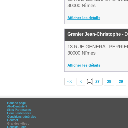
30000 Nîmes
Afficher les détails
Grenier Jean-Christophe
- D
13 RUE GENERAL PERRIE
30000 Nîmes
Afficher les détails
[...]
<<
<
27
28
29
Haut de page
Allo-Dentiste ?
Sites Partenaires
Liens Partenaires
Conditions générales
Contact
Grandes villes :
Dentiste Paris