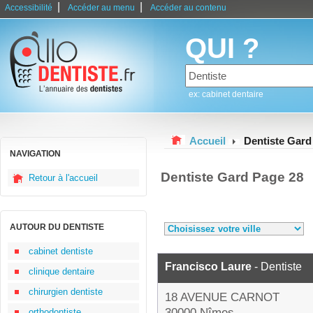
|
|
Accessibilité
Accéder au menu
Accéder au contenu
QUI ?
ex: cabinet dentaire
Accueil
Dentiste Gard
NAVIGATION
Dentiste Gard Page 28
Retour à l'accueil
AUTOUR DU DENTISTE
cabinet dentiste
Francisco Laure
- Dentiste
clinique dentaire
chirurgien dentiste
18 AVENUE CARNOT
30000 Nîmes
orthodontiste