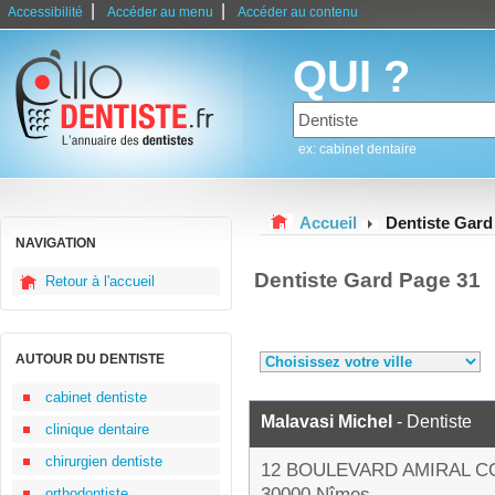
|
|
Accessibilité
Accéder au menu
Accéder au contenu
QUI ?
ex: cabinet dentaire
Accueil
Dentiste Gard
NAVIGATION
Dentiste Gard Page 31
Retour à l'accueil
AUTOUR DU DENTISTE
cabinet dentiste
Malavasi Michel
- Dentiste
clinique dentaire
chirurgien dentiste
12 BOULEVARD AMIRAL 
30000 Nîmes
orthodontiste