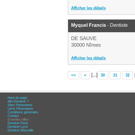
Afficher les détails
Myquel Francis
- Dentiste
DE SAUVE
30000 Nîmes
Afficher les détails
[...]
<<
<
30
31
32
Haut de page
Allo-Dentiste ?
Sites Partenaires
Liens Partenaires
Conditions générales
Contact
Grandes villes :
Dentiste Paris
Dentiste Lyon
Dentiste Marseille