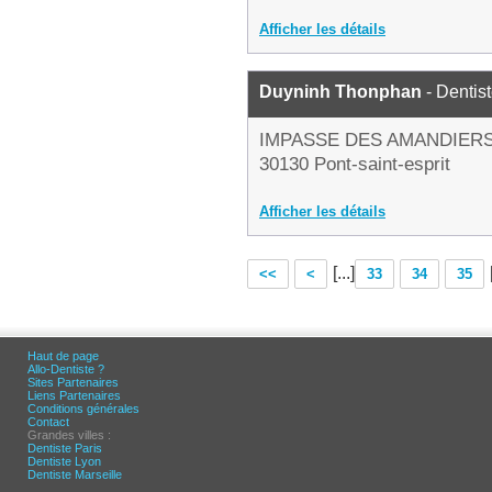
Afficher les détails
Duyninh Thonphan
- Dentis
IMPASSE DES AMANDIER
30130 Pont-saint-esprit
Afficher les détails
[...]
<<
<
33
34
35
Haut de page
Allo-Dentiste ?
Sites Partenaires
Liens Partenaires
Conditions générales
Contact
Grandes villes :
Dentiste Paris
Dentiste Lyon
Dentiste Marseille