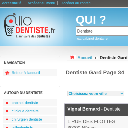
|
|
Accessibilité
Accéder au menu
Accéder au contenu
QUI ?
ex: cabinet dentaire
Accueil
Dentiste Gard
NAVIGATION
Dentiste Gard Page 34
Retour à l'accueil
AUTOUR DU DENTISTE
cabinet dentiste
Vignal Bernard
- Dentiste
clinique dentaire
chirurgien dentiste
1 RUE DES FLOTTES
30000 Nîmes
orthodontiste