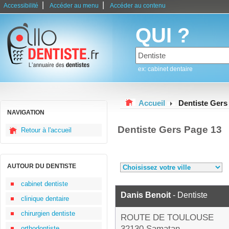
|
|
Accessibilité
Accéder au menu
Accéder au contenu
QUI ?
ex: cabinet dentaire
Accueil
Dentiste Gers
NAVIGATION
Dentiste Gers Page 13
Retour à l'accueil
AUTOUR DU DENTISTE
cabinet dentiste
Danis Benoit
- Dentiste
clinique dentaire
chirurgien dentiste
ROUTE DE TOULOUSE
32130 Samatan
orthodontiste