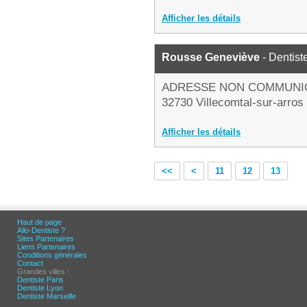
Afficher les détails
Rousse Geneviève
- Dentist
ADRESSE NON COMMUNI
32730 Villecomtal-sur-arros
Afficher les détails
<<
<
11
12
13
Haut de page
Allo-Dentiste ?
Sites Partenaires
Liens Partenaires
Conditions générales
Contact
Grandes villes :
Dentiste Paris
Dentiste Lyon
Dentiste Marseille