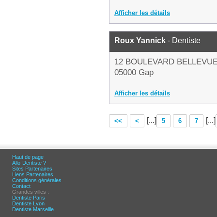
Afficher les détails
Roux Yannick
- Dentiste
12 BOULEVARD BELLEVU
05000 Gap
Afficher les détails
[...]
[...]
<<
<
5
6
7
Haut de page
Allo-Dentiste ?
Sites Partenaires
Liens Partenaires
Conditions générales
Contact
Grandes villes :
Dentiste Paris
Dentiste Lyon
Dentiste Marseille