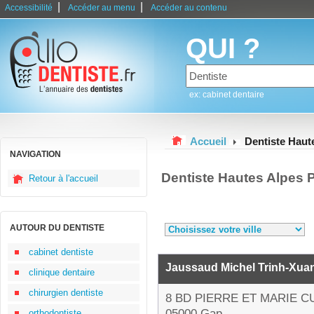
|
|
Accessibilité
Accéder au menu
Accéder au contenu
QUI ?
ex: cabinet dentaire
Accueil
Dentiste Haut
NAVIGATION
Dentiste Hautes Alpes 
Retour à l'accueil
AUTOUR DU DENTISTE
cabinet dentiste
Jaussaud Michel Trinh-Xua
clinique dentaire
chirurgien dentiste
8 BD PIERRE ET MARIE C
05000 Gap
orthodontiste