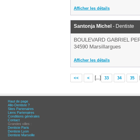
Afficher les détails
Santonja Michel
- Dentiste
BOULEVARD GABRIEL PER
34590 Marsillargues
Afficher les détails
[...]
<<
<
33
34
35
Haut de page
Allo-Dentiste ?
Sites Partenaires
Liens Partenaires
Conditions générales
Contact
Grandes villes :
Dentiste Paris
Dentiste Lyon
Dentiste Marseille