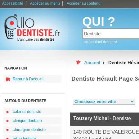
|
|
Accessibilité
Accéder au menu
Accéder au contenu
QUI ?
ex: cabinet dentaire
Accueil
Dentiste Hérau
NAVIGATION
Dentiste Hérault Page 3
Retour à l'accueil
AUTOUR DU DENTISTE
cabinet dentiste
Touzery Michel
- Dentiste
clinique dentaire
chirurgien dentiste
140 ROUTE DE VALERGU
34400 Lunel-viel
orthodontiste