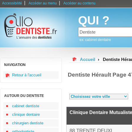
|
|
Accessibilité
Accéder au menu
Accéder au contenu
QUI ?
ex: cabinet dentaire
Accueil
Dentiste Hérau
NAVIGATION
Dentiste Hérault Page 4
Retour à l'accueil
AUTOUR DU DENTISTE
cabinet dentiste
Clinique Dentaire Mutualis
clinique dentaire
chirurgien dentiste
88 TRENTE DEUXI
orthodontiste