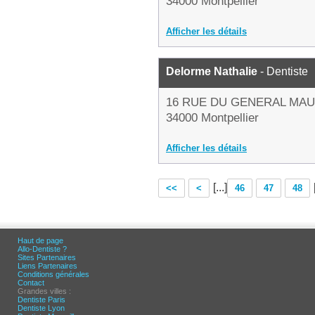
34000 Montpellier
Afficher les détails
Delorme Nathalie
- Dentiste
16 RUE DU GENERAL MA
34000 Montpellier
Afficher les détails
[...]
<<
<
46
47
48
Haut de page
Allo-Dentiste ?
Sites Partenaires
Liens Partenaires
Conditions générales
Contact
Grandes villes :
Dentiste Paris
Dentiste Lyon