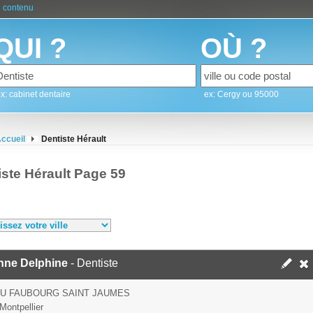
 contenu
QUI ?
OÙ ?
x: cabinet dentaire
ex: Cergy ou 95000
ccueil
Dentiste Hérault
iste Hérault Page 59
nne Delphine
- Dentiste
DU FAUBOURG SAINT JAUMES
Montpellier