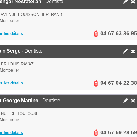
ehgar Nosratollah
- Dentiste
S AVENUE BOUISSON BERTRAND
Montpellier
04 67 63 36 95
er les détails
ain Serge
- Dentiste
 PR LOUIS RAVAZ
Montpellier
04 67 04 22 38
er les détails
t-George Martine
- Dentiste
ENUE DE TOULOUSE
Montpellier
04 67 69 28 69
er les détails