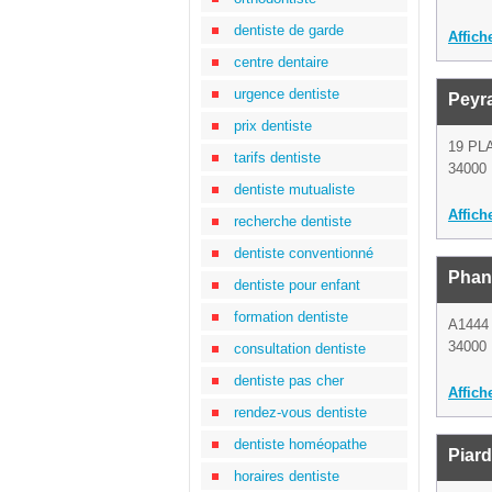
dentiste de garde
Affich
centre dentaire
urgence dentiste
Peyra
prix dentiste
19 PL
tarifs dentiste
34000 
dentiste mutualiste
Affich
recherche dentiste
dentiste conventionné
Phan
dentiste pour enfant
formation dentiste
A1444
34000 
consultation dentiste
dentiste pas cher
Affich
rendez-vous dentiste
dentiste homéopathe
Piar
horaires dentiste