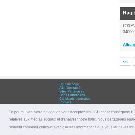
Ragi
C90 A
34000 
Affich
<<
Haut de page
Allo-Dentiste ?
Sites Partenaires
Liens Partenaires
Conditions générales
Contact
Grandes villes :
Dentiste Paris
En poursuivant votre navigation vous acceptez les CGU et par conséquent l'uti
Dentiste Lyon
Dentiste Marseille
relatives aux médias sociaux et d'analyser notre trafic. Nous partageons égale
© 2026 allo-dentiste.fr
peuvent combiner celles-ci avec d'autres informations que vous leur avez fourni