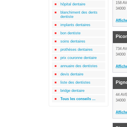
158 A
hôpital dentaire
34000 
blanchiment des dents
dentiste
Affich
implants dentaires
bon dentiste
Picon
soins dentaires
734 A
prothèses dentaires
34000 
prix couronne dentaire
annuaire des dentistes
Affich
devis dentaire
Pign
liste des dentistes
bridge dentaire
44 AV
Tous les conseils ...
34000 
Affich