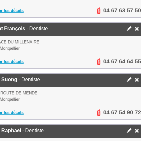
04 67 63 57 50
er les détails
t François
- Dentiste
ACE DU MILLENAIRE
Montpellier
04 67 64 64 55
er les détails
 Suong
- Dentiste
 ROUTE DE MENDE
Montpellier
04 67 54 90 72
er les détails
d Raphael
- Dentiste