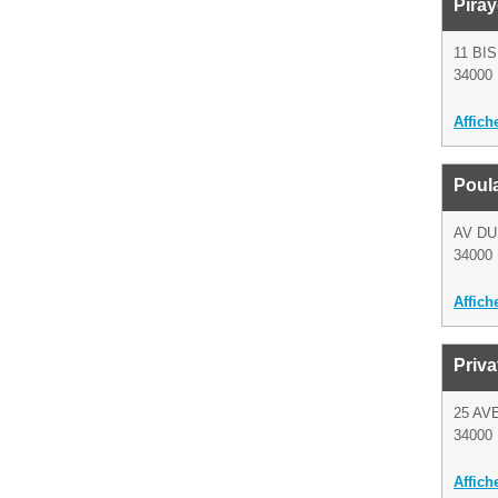
Piray
11 BI
34000 
Affich
Poul
AV DU
34000 
Affich
Priva
25 AV
34000 
Affich