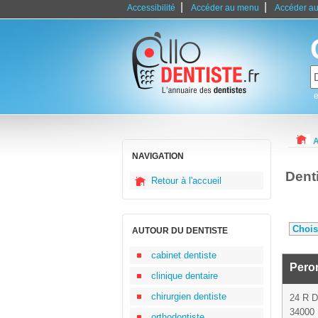
|
|
Accessibilité
Accéder au menu
Accéder au
e
A
NAVIGATION
Dent
Retour à l'accueil
AUTOUR DU DENTISTE
cabinet dentiste
Pero
clinique dentaire
chirurgien dentiste
24 R 
34000 
orthodontiste