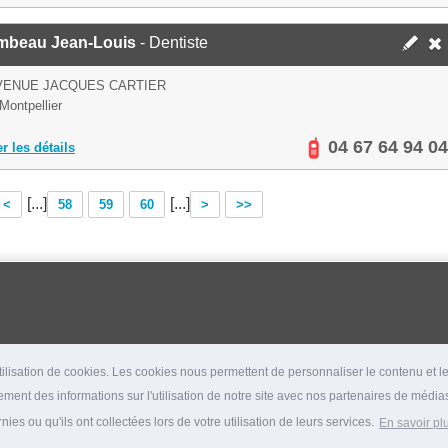
mbeau Jean-Louis
- Dentiste
VENUE JACQUES CARTIER
Montpellier
04 67 64 94 04
er les détails
[...]
[...]
<
58
59
60
>
>>
lisation de cookies. Les cookies nous permettent de personnaliser le contenu et les
ment des informations sur l'utilisation de notre site avec nos partenaires de médias
es ou qu'ils ont collectées lors de votre utilisation de leurs services.
En savoir pl