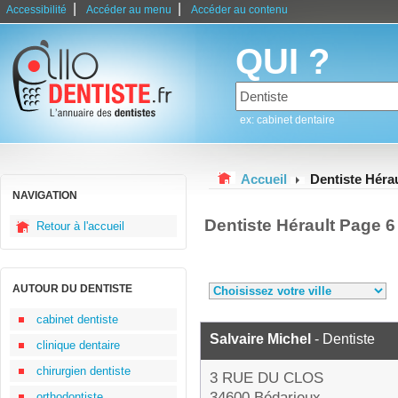
|
|
Accessibilité
Accéder au menu
Accéder au contenu
QUI ?
ex: cabinet dentaire
Accueil
Dentiste Hérau
NAVIGATION
Dentiste Hérault Page 6
Retour à l'accueil
AUTOUR DU DENTISTE
cabinet dentiste
Salvaire Michel
- Dentiste
clinique dentaire
chirurgien dentiste
3 RUE DU CLOS
34600 Bédarieux
orthodontiste