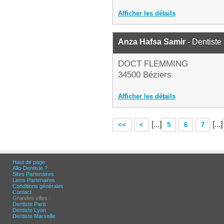
Afficher les détails
Anza Hafsa Samir
- Dentiste
DOCT FLEMMING
34500 Béziers
Afficher les détails
[...]
[...]
<<
<
5
6
7
Haut de page
Allo-Dentiste ?
Sites Partenaires
Liens Partenaires
Conditions générales
Contact
Grandes villes :
Dentiste Paris
Dentiste Lyon
Dentiste Marseille