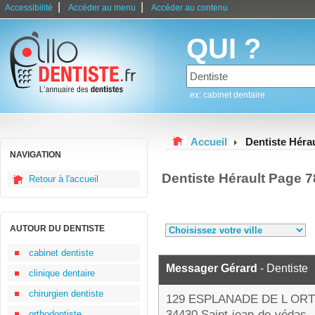
|
|
Accessibilité
Accéder au menu
Accéder au contenu
QUI ?
ex: cabinet dentaire
Accueil
Dentiste Hérau
NAVIGATION
Dentiste Hérault Page 7
Retour à l'accueil
AUTOUR DU DENTISTE
cabinet dentiste
Messager Gérard
- Dentiste
clinique dentaire
chirurgien dentiste
129 ESPLANADE DE L OR
34430 Saint-jean-de-védas
orthodontiste