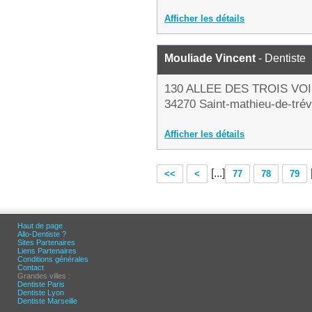
Afficher les détails
Mouliade Vincent
- Dentiste
130 ALLEE DES TROIS VO
34270 Saint-mathieu-de-trév
Afficher les détails
[...]
<<
<
77
78
79
Haut de page
Allo-Dentiste ?
Sites Partenaires
Liens Partenaires
Conditions générales
Contact
Grandes villes :
Dentiste Paris
Dentiste Lyon
Dentiste Marseille