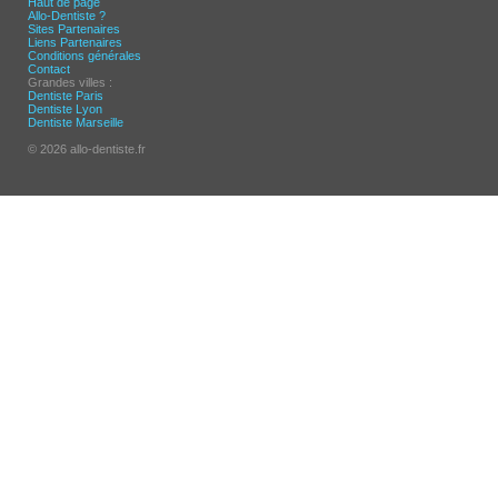
Haut de page
Allo-Dentiste ?
Sites Partenaires
Liens Partenaires
Conditions générales
Contact
Grandes villes :
Dentiste Paris
Dentiste Lyon
Dentiste Marseille
© 2026 allo-dentiste.fr