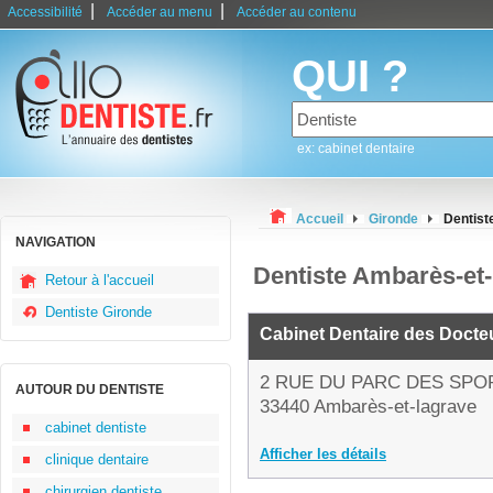
|
|
Accessibilité
Accéder au menu
Accéder au contenu
QUI ?
ex: cabinet dentaire
Accueil
Gironde
Dentist
NAVIGATION
Dentiste Ambarès-et-
Retour à l'accueil
Dentiste Gironde
Cabinet Dentaire des Docteu
2 RUE DU PARC DES SPO
AUTOUR DU DENTISTE
33440 Ambarès-et-lagrave
cabinet dentiste
Afficher les détails
clinique dentaire
chirurgien dentiste