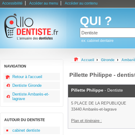
|
|
Accessibilité
Accéder au menu
Accéder au contenu
QUI ?
ex: cabinet dentaire
Accueil
Gironde
Ambarès
NAVIGATION
Pillette Philippe - dent
Retour à l'accueil
Dentiste Gironde
Pillette Philippe
- Dentiste
Dentiste Ambarès-et-
lagrave
5 PLACE DE LA REPUBLIQUE
33440 Ambarès-et-lagrave
AUTOUR DU DENTISTE
Plan et itinéraire :
cabinet dentiste