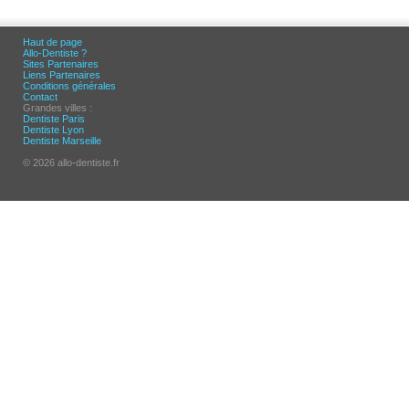
Haut de page
Allo-Dentiste ?
Sites Partenaires
Liens Partenaires
Conditions générales
Contact
Grandes villes :
Dentiste Paris
Dentiste Lyon
Dentiste Marseille
© 2026 allo-dentiste.fr