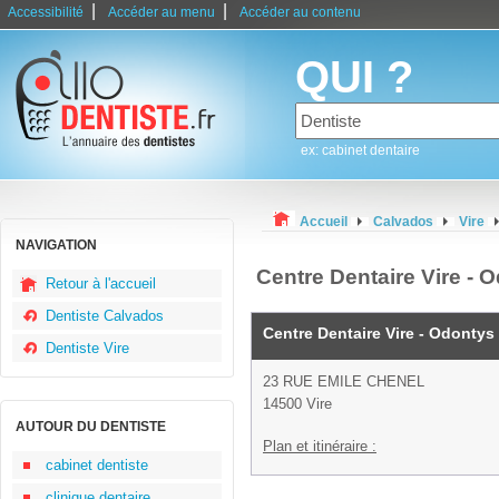
|
|
Accessibilité
Accéder au menu
Accéder au contenu
QUI ?
ex: cabinet dentaire
Accueil
Calvados
Vire
NAVIGATION
Centre Dentaire Vire - O
Retour à l'accueil
Dentiste Calvados
Centre Dentaire Vire - Odontys
Dentiste Vire
23 RUE EMILE CHENEL
14500 Vire
AUTOUR DU DENTISTE
Plan et itinéraire :
cabinet dentiste
clinique dentaire