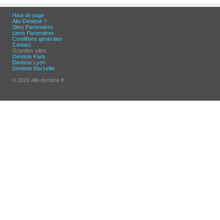
Haut de page
Allo-Dentiste ?
Sites Partenaires
Liens Partenaires
Conditions générales
Contact
Grandes villes :
Dentiste Paris
Dentiste Lyon
Dentiste Marseille
© 2026 allo-dentiste.fr