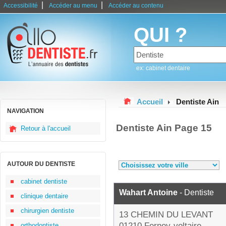
|
|
Accessibilité
Accéder au menu
Accéder au contenu
QUI ?
ex: cabinet dentaire
Accueil
Dentiste Ain
NAVIGATION
Dentiste Ain Page 15
Retour à l'accueil
AUTOUR DU DENTISTE
cabinet dentiste
Wahart Antoine
- Dentiste
clinique dentaire
chirurgien dentiste
13 CHEMIN DU LEVANT
01210 Ferney-voltaire
orthodontiste