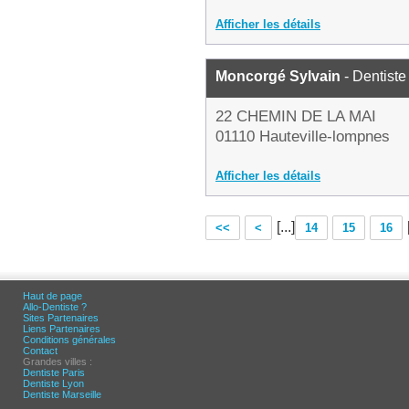
Afficher les détails
Moncorgé Sylvain
- Dentiste
22 CHEMIN DE LA MAI
01110 Hauteville-lompnes
Afficher les détails
[...]
<<
<
14
15
16
Haut de page
Allo-Dentiste ?
Sites Partenaires
Liens Partenaires
Conditions générales
Contact
Grandes villes :
Dentiste Paris
Dentiste Lyon
Dentiste Marseille