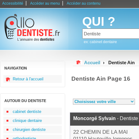
|
|
Accessibilité
Accéder au menu
Accéder au contenu
QUI ?
ex: cabinet dentaire
Accueil
Dentiste Ain
NAVIGATION
Dentiste Ain Page 16
Retour à l'accueil
AUTOUR DU DENTISTE
cabinet dentiste
Moncorgé Sylvain
- Dentiste
clinique dentaire
chirurgien dentiste
22 CHEMIN DE LA MAI
01110 Hauteville-lompnes
orthodontiste