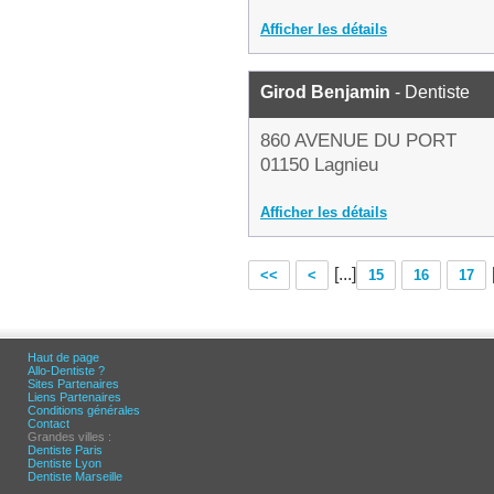
Afficher les détails
Girod Benjamin
- Dentiste
860 AVENUE DU PORT
01150 Lagnieu
Afficher les détails
[...]
<<
<
15
16
17
Haut de page
Allo-Dentiste ?
Sites Partenaires
Liens Partenaires
Conditions générales
Contact
Grandes villes :
Dentiste Paris
Dentiste Lyon
Dentiste Marseille