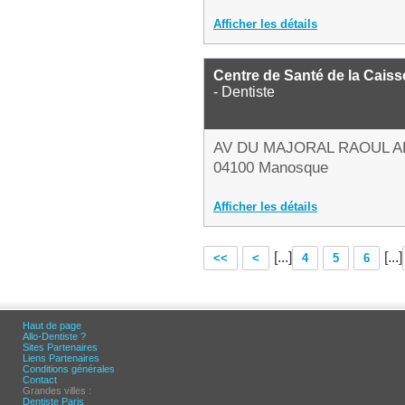
Afficher les détails
Centre de Santé de la Caiss
- Dentiste
AV DU MAJORAL RAOUL 
04100 Manosque
Afficher les détails
[...]
[...]
<<
<
4
5
6
Haut de page
Allo-Dentiste ?
Sites Partenaires
Liens Partenaires
Conditions générales
Contact
Grandes villes :
Dentiste Paris