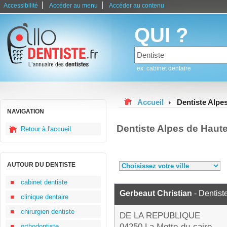
|
|
Accessibilité
Accéder au menu
Accéder au contenu
QUI ?
ex: cabinet dentaire
Accueil
Dentiste Alpe
NAVIGATION
Dentiste Alpes de Haut
Retour à l'accueil
AUTOUR DU DENTISTE
cabinet dentiste
Gerbeaut Christian
- Dentist
clinique dentaire
chirurgien dentiste
DE LA REPUBLIQUE
04250 La Motte-du-caire
orthodontiste