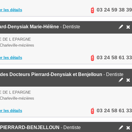
03 24 59 38 39
er les détails
ard-Denysiak Marie-Hélène
- Dentiste
E DE L EPARGNE
Charleville-mézières
03 24 58 61 33
er les détails
des Docteurs Pierrard-Denysiak et Benjelloun
- Dentiste
E DE L EPARGNE
Charleville-mézières
03 24 58 61 33
er les détails
 PIERRARD-BENJELLOUN
- Dentiste