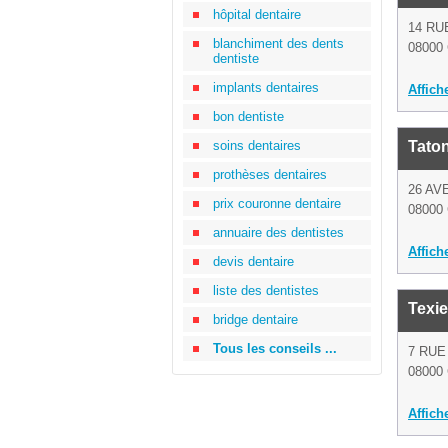
hôpital dentaire
14 RU
blanchiment des dents
08000 
dentiste
implants dentaires
Affich
bon dentiste
soins dentaires
Tato
prothèses dentaires
26 AV
prix couronne dentaire
08000 
annuaire des dentistes
Affich
devis dentaire
liste des dentistes
Texie
bridge dentaire
Tous les conseils ...
7 RUE
08000 
Affich