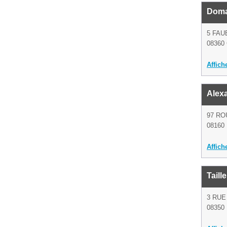
Doma
5 FAU
08360 
Affich
Alexa
97 RO
08160 
Affich
Taill
3 RUE
08350