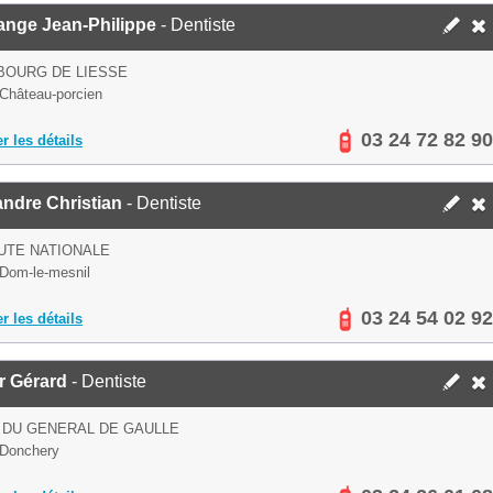
nge Jean-Philippe
- Dentiste
BOURG DE LIESSE
Château-porcien
03 24 72 82 90
er les détails
ndre Christian
- Dentiste
UTE NATIONALE
Dom-le-mesnil
03 24 54 02 92
er les détails
er Gérard
- Dentiste
 DU GENERAL DE GAULLE
 Donchery