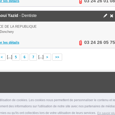
03 24 26 01 08
er les détails
oui Yazid
- Dentiste
CE DE LA REPUBLIQUE
 Donchery
03 24 26 05 75
er les détails
[...]
[...]
<
5
6
7
>
>>
lisation de cookies. Les cookies nous permettent de personnaliser le contenu et les
ment des informations sur l'utilisation de notre site avec nos partenaires de médias
es ou qu'ils ont collectées lors de votre utilisation de leurs services.
En savoir pl