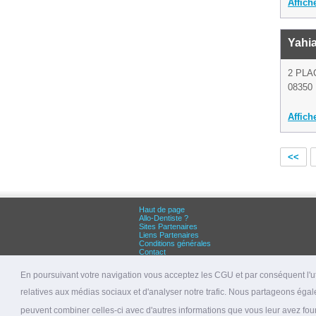
Affich
Yahia
2 PLA
08350
Affich
<<
Haut de page
Allo-Dentiste ?
Sites Partenaires
Liens Partenaires
Conditions générales
Contact
Grandes villes :
Dentiste Paris
En poursuivant votre navigation vous acceptez les CGU et par conséquent l'uti
Dentiste Lyon
Dentiste Marseille
relatives aux médias sociaux et d'analyser notre trafic. Nous partageons égale
© 2026 allo-dentiste.fr
peuvent combiner celles-ci avec d'autres informations que vous leur avez fourni