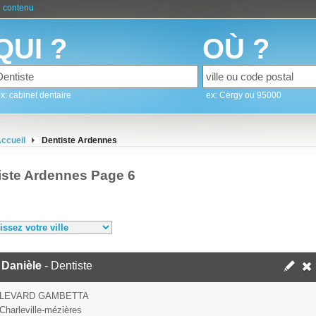
 contenu
QUI ?
OÙ ?
x: cabinet dentaire
ex: Cergy ou 95000
ccueil
Dentiste Ardennes
iste Ardennes Page 6
 Danièle
- Dentiste
ULEVARD GAMBETTA
Charleville-mézières