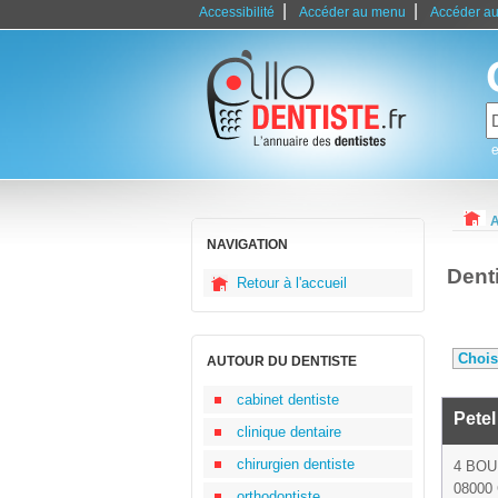
|
|
Accessibilité
Accéder au menu
Accéder au
e
A
NAVIGATION
Dent
Retour à l'accueil
AUTOUR DU DENTISTE
cabinet dentiste
Petel
clinique dentaire
chirurgien dentiste
4 BO
08000 
orthodontiste