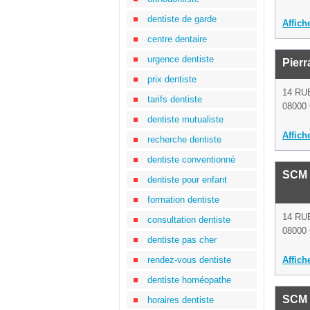
dentiste de garde
Affich
centre dentaire
urgence dentiste
Pierr
prix dentiste
14 RU
tarifs dentiste
08000 
dentiste mutualiste
Affich
recherche dentiste
dentiste conventionné
SCM 
dentiste pour enfant
formation dentiste
14 RU
consultation dentiste
08000 
dentiste pas cher
rendez-vous dentiste
Affich
dentiste homéopathe
SCM
horaires dentiste