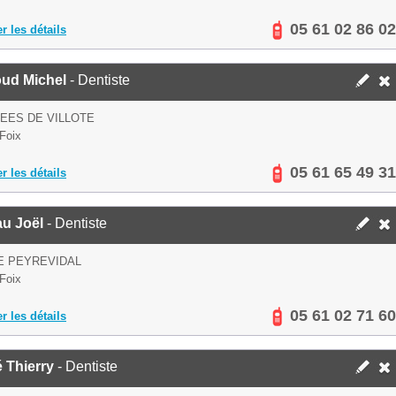
05 61 02 86 02
er les détails
oud Michel
- Dentiste
LEES DE VILLOTE
Foix
05 61 65 49 31
er les détails
au Joël
- Dentiste
E PEYREVIDAL
Foix
05 61 02 71 60
er les détails
 Thierry
- Dentiste