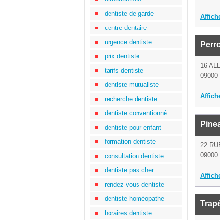
dentiste de garde
Affich
centre dentaire
urgence dentiste
Perr
prix dentiste
16 AL
tarifs dentiste
09000 
dentiste mutualiste
Affich
recherche dentiste
dentiste conventionné
Pine
dentiste pour enfant
formation dentiste
22 RU
09000 
consultation dentiste
dentiste pas cher
Affich
rendez-vous dentiste
dentiste homéopathe
Trapé
horaires dentiste