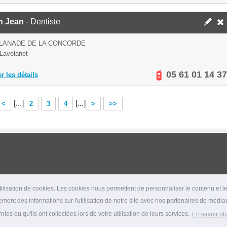
n Jean
- Dentiste
PLANADE DE LA CONCORDE
Lavelanet
05 61 01 14 37
er les détails
[...]
[...]
<
2
3
4
>
>>
lisation de cookies. Les cookies nous permettent de personnaliser le contenu et les
ment des informations sur l'utilisation de notre site avec nos partenaires de médias
es ou qu'ils ont collectées lors de votre utilisation de leurs services.
En savoir pl