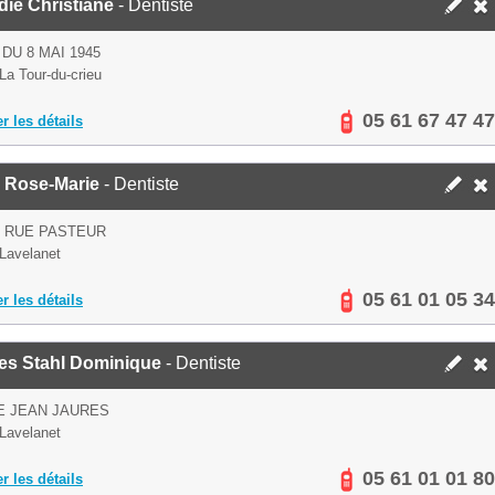
ie Christiane
- Dentiste
 DU 8 MAI 1945
La Tour-du-crieu
05 61 67 47 47
er les détails
 Rose-Marie
- Dentiste
S RUE PASTEUR
Lavelanet
05 61 01 05 34
er les détails
hes Stahl Dominique
- Dentiste
E JEAN JAURES
Lavelanet
05 61 01 01 80
er les détails