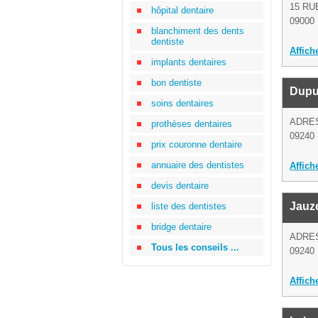
15 RU
hôpital dentaire
09000 
blanchiment des dents
dentiste
Affich
implants dentaires
bon dentiste
Dupu
soins dentaires
ADRE
prothèses dentaires
09240 
prix couronne dentaire
annuaire des dentistes
Affich
devis dentaire
Jauz
liste des dentistes
bridge dentaire
ADRE
Tous les conseils ...
09240 
Affich