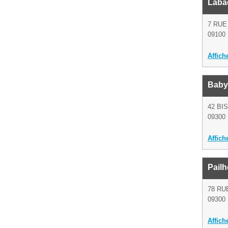
Labad
7 RUE
09100 
Affich
Baby
42 BI
09300 
Affich
Pail
78 RU
09300 
Affich