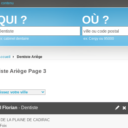
 contenu
QUI ?
OÙ ?
x: cabinet dentaire
ex: Cergy ou 95000
ccueil
Dentiste Ariège
iste Ariège Page 3
 Florian
- Dentiste
 DE LA PLAINE DE CADIRAC
Foix