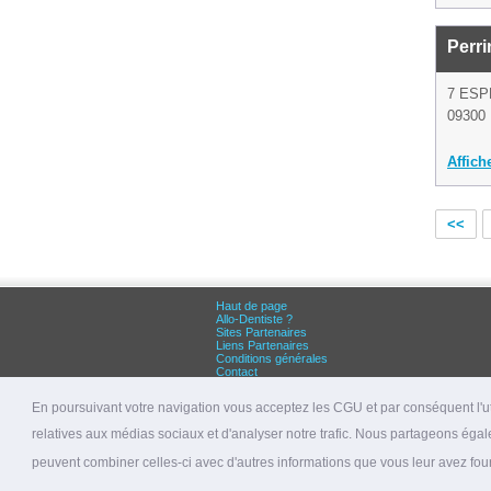
Perri
7 ES
09300 
Affich
<<
Haut de page
Allo-Dentiste ?
Sites Partenaires
Liens Partenaires
Conditions générales
Contact
Grandes villes :
Dentiste Paris
En poursuivant votre navigation vous acceptez les CGU et par conséquent l'uti
Dentiste Lyon
Dentiste Marseille
relatives aux médias sociaux et d'analyser notre trafic. Nous partageons égale
© 2026 allo-dentiste.fr
peuvent combiner celles-ci avec d'autres informations que vous leur avez fourni