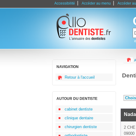
|
|
Accessibilité
Accéder au menu
Accéder au
e
A
NAVIGATION
Dent
Retour à l'accueil
AUTOUR DU DENTISTE
cabinet dentiste
Nadal
clinique dentaire
chirurgien dentiste
2 CHE
09000 
orthodontiste