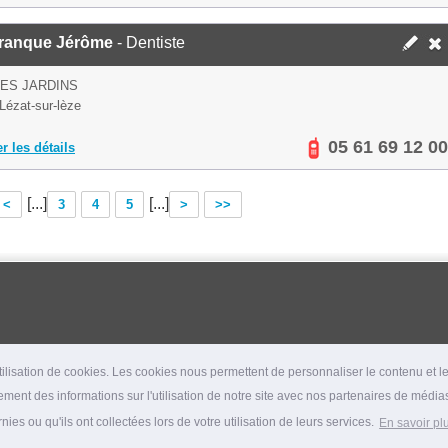
franque Jérôme
- Dentiste
ES JARDINS
Lézat-sur-lèze
05 61 69 12 00
er les détails
[...]
[...]
<
3
4
5
>
>>
lisation de cookies. Les cookies nous permettent de personnaliser le contenu et les
ment des informations sur l'utilisation de notre site avec nos partenaires de médias
es ou qu'ils ont collectées lors de votre utilisation de leurs services.
En savoir pl