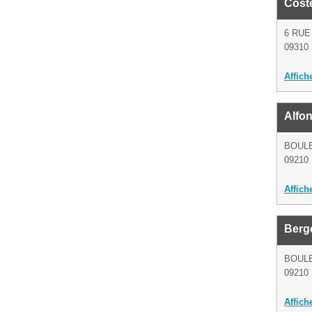
Cost
6 RUE
09310
Affich
Alfo
BOULE
09210 
Affich
Berg
BOULE
09210 
Affich