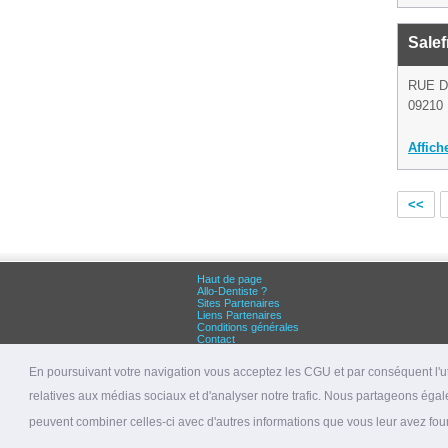
Sale
RUE D
09210 
Affich
<<
Haut de page
Allo-Dentiste ?
Sites Partenaires
Liens Partenaires
Conditions générales
Contact
Grandes villes :
Dentiste Paris
En poursuivant votre navigation vous acceptez les CGU et par conséquent l'uti
Dentiste Lyon
Dentiste Marseille
relatives aux médias sociaux et d'analyser notre trafic. Nous partageons égale
© 2026 allo-dentiste.fr
peuvent combiner celles-ci avec d'autres informations que vous leur avez fourni