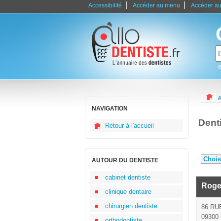
|
|
Accessibilité
Accéder au menu
Accéder au
e
A
NAVIGATION
Dent
Retour à l'accueil
AUTOUR DU DENTISTE
cabinet dentiste
Roge
clinique dentaire
chirurgien dentiste
86 RU
09300 
orthodontiste