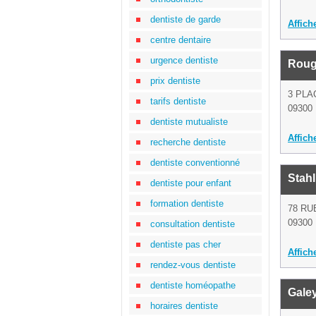
dentiste de garde
Affich
centre dentaire
urgence dentiste
Roug
prix dentiste
3 PLA
tarifs dentiste
09300 
dentiste mutualiste
Affich
recherche dentiste
dentiste conventionné
Stahl
dentiste pour enfant
formation dentiste
78 RU
09300 
consultation dentiste
dentiste pas cher
Affich
rendez-vous dentiste
dentiste homéopathe
Gale
horaires dentiste