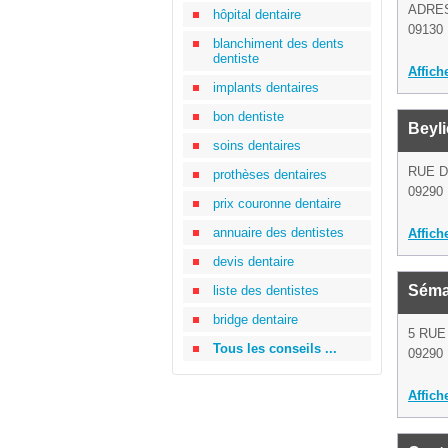
ADRE
hôpital dentaire
09130 
blanchiment des dents
dentiste
Affich
implants dentaires
bon dentiste
Beyli
soins dentaires
RUE 
prothèses dentaires
09290 
prix couronne dentaire
annuaire des dentistes
Affich
devis dentaire
Séma
liste des dentistes
bridge dentaire
5 RUE
Tous les conseils ...
09290 
Affich