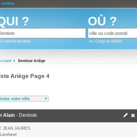
 contenu
QUI ?
OÙ ?
x: cabinet dentaire
ex: Cergy ou 95000
ccueil
Dentiste Ariège
iste Ariège Page 4
r Alain
- Dentiste
E JEAN JAURES
Lavelanet