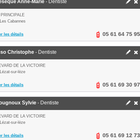
esèque Anne-Marie
- Dentiste
 PRINCIPALE
 Les Cabannes
05 61 64 75 95
er les détails
nso Christophe
- Dentiste
VARD DE LA VICTOIRE
Lézat-sur-lèze
05 61 69 30 97
er les détails
ougnoux Sylvie
- Dentiste
VARD DE LA VICTOIRE
Lézat-sur-lèze
05 61 69 12 73
er les détails