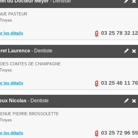
net du Docteur Meyer
- Dentiste
NUE PASTEUR
Troyes
03 25 78 32 12
er les détails
eret Laurence
- Dentiste
U DES COMTES DE CHAMPAGNE
Troyes
03 25 46 11 76
er les détails
ieux Nicolas
- Dentiste
VENUE PIERRE BROSSOLETTE
Troyes
03 25 72 96 55
er les détails