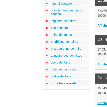
Cabi
hôpital dentaire
blanchiment des dents
7 AVE
dentiste
10000 
implants dentaires
Affich
bon dentiste
soins dentaires
Caill
prothèses dentaires
prix couronne dentaire
17 Q
10000 
annuaire des dentistes
devis dentaire
Affich
liste des dentistes
bridge dentaire
Caill
Tous les conseils ...
155 A
10000 
Affich