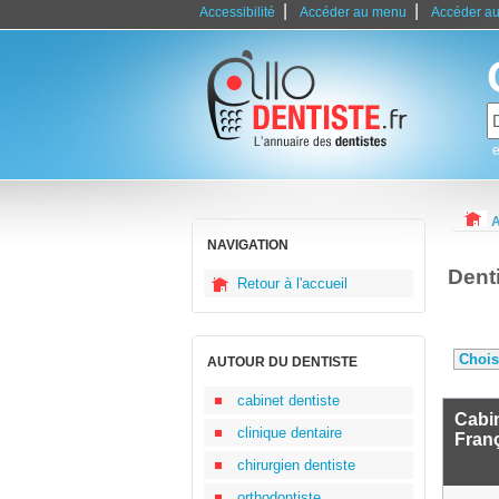
|
|
Accessibilité
Accéder au menu
Accéder au
e
A
NAVIGATION
Dent
Retour à l'accueil
AUTOUR DU DENTISTE
cabinet dentiste
Cabin
clinique dentaire
Fran
chirurgien dentiste
orthodontiste