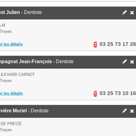
ot Julien
- Dentiste
A M
Troyes
03 25 73 17 26
er les détails
pagnat Jean-François
- Dentiste
OULEVARD CARNOT
Troyes
03 25 73 10 16
er les détails
ière Muriel
- Dentiste
 DE PREIZE
Troyes