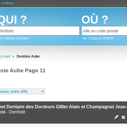
 contenu
QUI ?
OÙ ?
x: cabinet dentaire
ex: Cergy ou 95000
ccueil
Dentiste Aube
iste Aube Page 11
et Dentaire des Docteurs Gillier Alain et Champagnat Jean-
çoi
- Dentiste