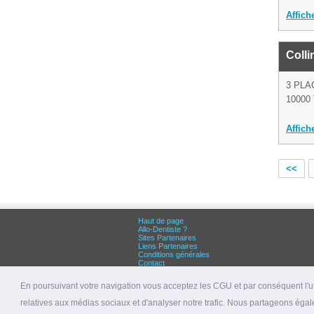
Affich
Colli
3 PLA
10000 
Affich
<<
Haut de page
Allo-Dentiste ?
Sites Partenaires
Liens Partenaires
Conditions générales
Contact
Grandes villes :
Dentiste Paris
En poursuivant votre navigation vous acceptez les CGU et par conséquent l'uti
Dentiste Lyon
Dentiste Marseille
relatives aux médias sociaux et d'analyser notre trafic. Nous partageons égale
© 2026 allo-dentiste.fr