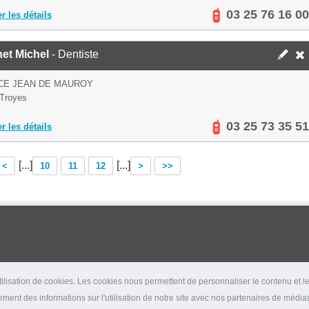
03 25 76 16 00
er les détails
net Michel
- Dentiste
CE JEAN DE MAUROY
Troyes
03 25 73 35 51
er les détails
[...]
[...]
<
10
11
12
>
>>
lisation de cookies. Les cookies nous permettent de personnaliser le contenu et les
ment des informations sur l'utilisation de notre site avec nos partenaires de médias