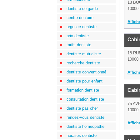
18 B
dentiste de garde
10000 
centre dentaire
Affich
urgence dentiste
prix dentiste
Cabin
tarifs dentiste
18 RU
dentiste mutualiste
10000 
recherche dentiste
dentiste conventionné
Affich
dentiste pour enfant
Cabin
formation dentiste
consultation dentiste
75 AV
dentiste pas cher
10000 
rendez-vous dentiste
Affich
dentiste homéopathe
horaires dentiste