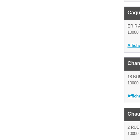
Caqu
ER R 
10000 
Affich
Cham
18 B
10000 
Affich
Chauv
2 RUE
10000 