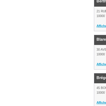
Berth
21 RU
10000 
Affich
Blar
30 AV
10000 
Affich
Brég
45 BO
10000 
Affich