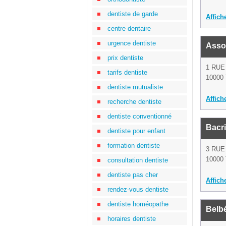
dentiste de garde
Affich
centre dentaire
urgence dentiste
Assoc
prix dentiste
1 RU
tarifs dentiste
10000 
dentiste mutualiste
Affich
recherche dentiste
dentiste conventionné
Bacri
dentiste pour enfant
formation dentiste
3 RUE
10000 
consultation dentiste
dentiste pas cher
Affich
rendez-vous dentiste
dentiste homéopathe
Belbé
horaires dentiste