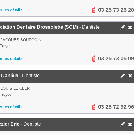
03 25 73 26 20
er les détails
iation Dentaire Brossolette (SCM)
- Dentiste
E JACQUES BOURGOIN
Troyes
03 25 73 05 09
er les détails
 Danièle
- Dentiste
 LOUIS LE CLERT
Troyes
03 25 72 92 96
er les détails
zier Eric
- Dentiste