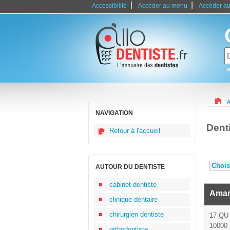
|
|
Accessibilité
Accéder au menu
Accéder au
e
A
NAVIGATION
Dent
Retour à l'accueil
AUTOUR DU DENTISTE
cabinet dentiste
Aman
clinique dentaire
chirurgien dentiste
17 Q
10000 
orthodontiste