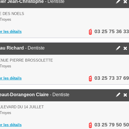
ier Jean-Christophe
- Dentiste
E DES NOELS
Troyes
03 25 75 36 33
er les détails
eau Richard
- Dentiste
ENUE PIERRE BROSSOLETTE
Troyes
03 25 73 37 69
er les détails
eaut-Dorangeon Claire
- Dentiste
ULEVARD DU 14 JUILLET
Troyes
03 25 79 50 50
er les détails