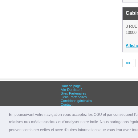
Cabin
3 RUE
10000 
Affich
<<
Haut de page
Allo-Dentiste ?
Sites Partenaires
Liens Partenaires
Conditions générales
Contact
Grandes villes :
Dentiste Paris
En poursuivant votre navigation vous acceptez les CGU et par conséquent l'uti
Dentiste Lyon
Dentiste Marseille
relatives aux médias sociaux et d'analyser notre trafic. Nous partageons égale
© 2026 allo-dentiste.fr
peuvent combiner celles-ci avec d'autres informations que vous leur avez fourni