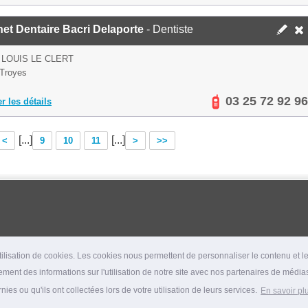
et Dentaire Bacri Delaporte
- Dentiste
 LOUIS LE CLERT
Troyes
03 25 72 92 96
er les détails
[...]
[...]
<
9
10
11
>
>>
lisation de cookies. Les cookies nous permettent de personnaliser le contenu et les
ment des informations sur l'utilisation de notre site avec nos partenaires de médias
es ou qu'ils ont collectées lors de votre utilisation de leurs services.
En savoir pl