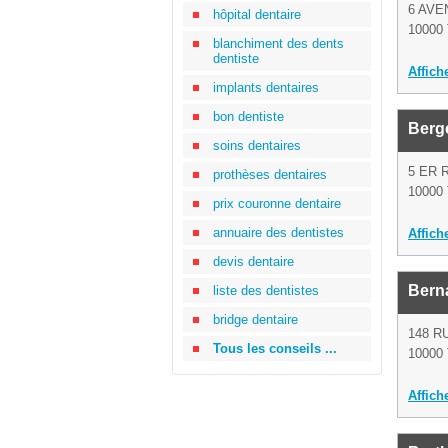
6 AV
hôpital dentaire
10000 
blanchiment des dents
dentiste
Affich
implants dentaires
bon dentiste
Berg
soins dentaires
5 ER 
prothèses dentaires
10000 
prix couronne dentaire
annuaire des dentistes
Affich
devis dentaire
Bern
liste des dentistes
bridge dentaire
148 R
Tous les conseils ...
10000 
Affich