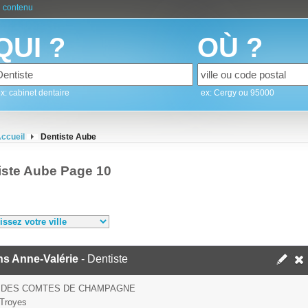
 contenu
QUI ?
OÙ ?
x: cabinet dentaire
ex: Cergy ou 95000
ccueil
Dentiste Aube
iste Aube Page 10
s Anne-Valérie
- Dentiste
U DES COMTES DE CHAMPAGNE
Troyes