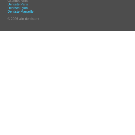
Grandes villes :
Dentiste Paris
Dentiste Lyon
Dentiste Marseille
© 2026 allo-dentiste.fr