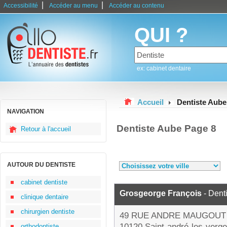
|
|
Accessibilité
Accéder au menu
Accéder au contenu
QUI ?
ex: cabinet dentaire
Accueil
Dentiste Aube
NAVIGATION
Dentiste Aube Page 8
Retour à l'accueil
AUTOUR DU DENTISTE
cabinet dentiste
Grosgeorge François
- Dent
clinique dentaire
chirurgien dentiste
49 RUE ANDRE MAUGOUT
10120 Saint-andré-les-verge
orthodontiste