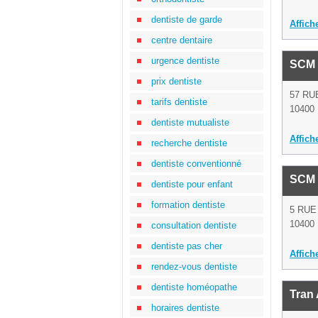
dentiste de garde
Affich
centre dentaire
urgence dentiste
SCM 
prix dentiste
57 RU
tarifs dentiste
10400 
dentiste mutualiste
Affich
recherche dentiste
dentiste conventionné
SCM 
dentiste pour enfant
formation dentiste
5 RUE
10400 
consultation dentiste
dentiste pas cher
Affich
rendez-vous dentiste
dentiste homéopathe
Tran
horaires dentiste