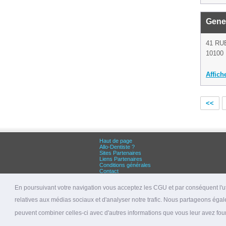
Genet
41 RU
10100 
Affich
<<
Haut de page
Allo-Dentiste ?
Sites Partenaires
Liens Partenaires
Conditions générales
Contact
Grandes villes :
Dentiste Paris
En poursuivant votre navigation vous acceptez les CGU et par conséquent l'uti
Dentiste Lyon
Dentiste Marseille
relatives aux médias sociaux et d'analyser notre trafic. Nous partageons égale
© 2026 allo-dentiste.fr
peuvent combiner celles-ci avec d'autres informations que vous leur avez fourni