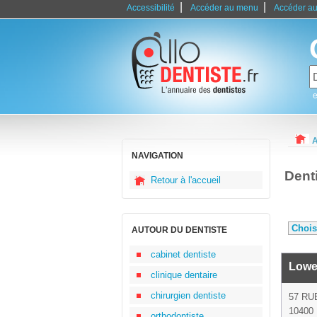
|
|
Accessibilité
Accéder au menu
Accéder au
e
A
NAVIGATION
Dent
Retour à l'accueil
AUTOUR DU DENTISTE
cabinet dentiste
Lowe
clinique dentaire
chirurgien dentiste
57 RU
10400 
orthodontiste