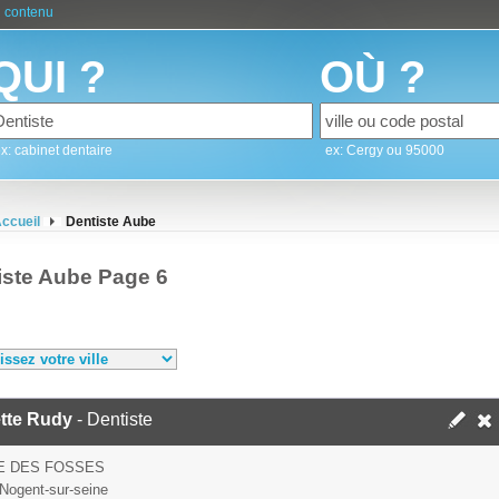
 contenu
QUI ?
OÙ ?
x: cabinet dentaire
ex: Cergy ou 95000
ccueil
Dentiste Aube
iste Aube Page 6
tte Rudy
- Dentiste
E DES FOSSES
Nogent-sur-seine