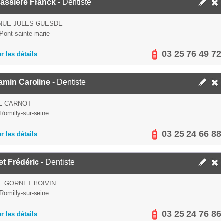
assière Franck
- Dentiste
NUE JULES GUESDE
Pont-sainte-marie
03 25 76 49 72
er les détails
amin Caroline
- Dentiste
E CARNOT
Romilly-sur-seine
03 25 24 66 88
er les détails
t Frédéric
- Dentiste
E GORNET BOIVIN
Romilly-sur-seine
03 25 24 76 86
er les détails