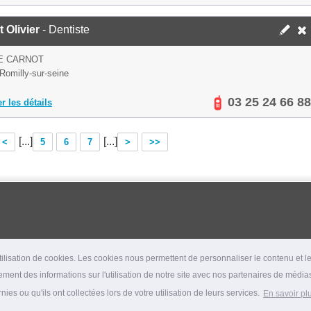
 Olivier
- Dentiste
E CARNOT
Romilly-sur-seine
03 25 24 66 88
er les détails
[...]
[...]
<
5
6
7
>
>>
lisation de cookies. Les cookies nous permettent de personnaliser le contenu et les
ment des informations sur l'utilisation de notre site avec nos partenaires de médias
es ou qu'ils ont collectées lors de votre utilisation de leurs services.
En savoir pl