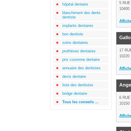
5 RUE
hôpital dentaire
10400 
blanchiment des dents
dentiste
Affich
implants dentaires
bon dentiste
Gallo
soins dentaires
17 RU
prothèses dentaires
10220 
prix couronne dentaire
annuaire des dentistes
Affich
devis dentaire
Angel
liste des dentistes
bridge dentaire
6 RUE
Tous les conseils ...
10150 
Affich