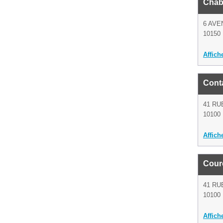
Chab
6 AVE
10150 
Affich
Cont
41 RU
10100 
Affich
Coure
41 RU
10100 
Affich