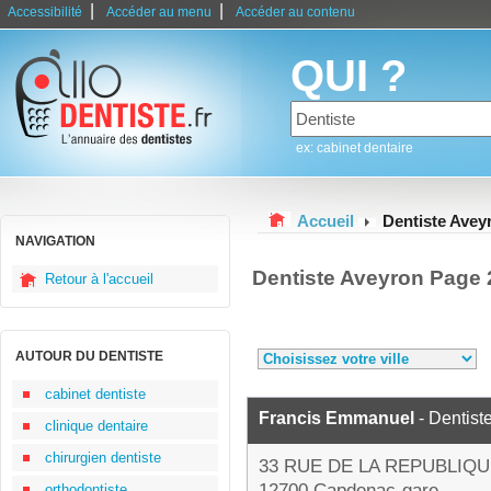
|
|
Accessibilité
Accéder au menu
Accéder au contenu
QUI ?
ex: cabinet dentaire
Accueil
Dentiste Avey
NAVIGATION
Dentiste Aveyron Page 
Retour à l'accueil
AUTOUR DU DENTISTE
cabinet dentiste
Francis Emmanuel
- Dentist
clinique dentaire
chirurgien dentiste
33 RUE DE LA REPUBLIQ
12700 Capdenac-gare
orthodontiste