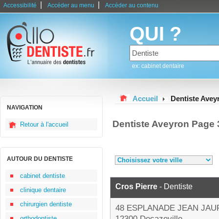
|
|
Accessibilité
Accéder au menu
Accéder au contenu
QUI ?
ex: cabinet dentaire
Accueil
Dentiste Avey
NAVIGATION
Dentiste Aveyron Page 
Retour à l'accueil
AUTOUR DU DENTISTE
cabinet dentiste
Cros Pierre
- Dentiste
clinique dentaire
chirurgien dentiste
48 ESPLANADE JEAN JAU
12300 Decazeville
orthodontiste