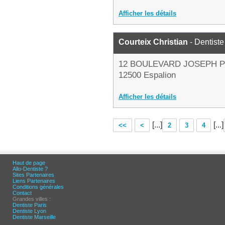
Afficher les détails
Courteix Christian
- Dentiste
12 BOULEVARD JOSEPH 
12500 Espalion
Afficher les détails
[...]
[...]
<<
<
2
3
4
Haut de page
Allo-Dentiste ?
Sites Partenaires
Liens Partenaires
Conditions générales
Contact
Grandes villes :
Dentiste Paris
Dentiste Lyon
Dentiste Marseille