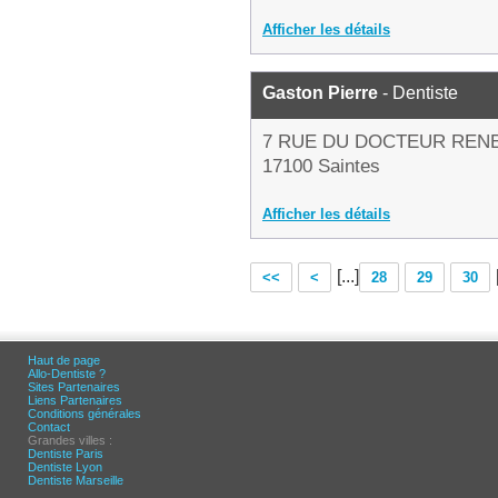
Afficher les détails
Gaston Pierre
- Dentiste
7 RUE DU DOCTEUR REN
17100 Saintes
Afficher les détails
[...]
<<
<
28
29
30
Haut de page
Allo-Dentiste ?
Sites Partenaires
Liens Partenaires
Conditions générales
Contact
Grandes villes :
Dentiste Paris
Dentiste Lyon
Dentiste Marseille