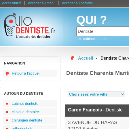
|
|
Accessibilité
Accéder au menu
Accéder au contenu
QUI ?
ex: cabinet dentaire
Accueil
Dentiste Char
NAVIGATION
Dentiste Charente Mari
Retour à l'accueil
AUTOUR DU DENTISTE
cabinet dentiste
Caron François
- Dentiste
clinique dentaire
chirurgien dentiste
3 AVENUE DU HARAS
17100 Saintes
orthodontiste