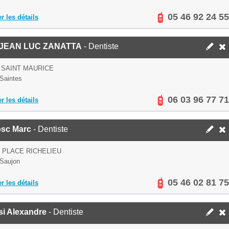
05 46 92 24 55
er les détails
JEAN LUC ZANATTA
- Dentiste
 SAINT MAURICE
Saintes
06 03 96 77 71
er les détails
sc Marc
- Dentiste
S PLACE RICHELIEU
Saujon
05 46 02 81 75
er les détails
si Alexandre
- Dentiste