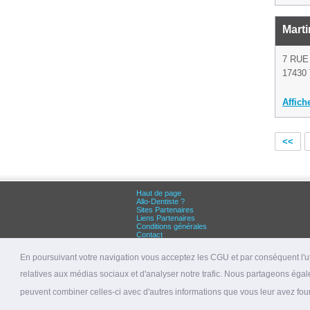
Mart
7 RUE
17430 
Affich
<<
Haut de page
Allo-Dentiste ?
Sites Partenaires
Liens Partenaires
Conditions générales
Contact
Grandes villes :
Dentiste Paris
En poursuivant votre navigation vous acceptez les CGU et par conséquent l'uti
Dentiste Lyon
Dentiste Marseille
relatives aux médias sociaux et d'analyser notre trafic. Nous partageons égale
© 2026 allo-dentiste.fr
peuvent combiner celles-ci avec d'autres informations que vous leur avez fourni