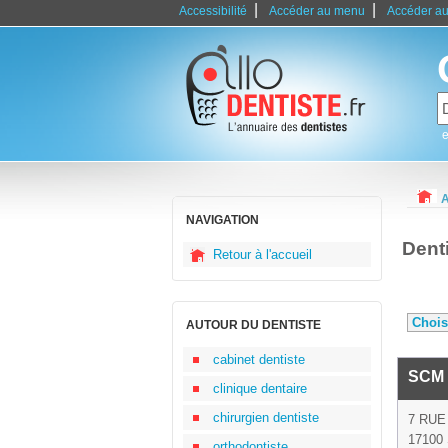
|
|
Accessibilité
Accéder au menu
Accéder au
e
A
NAVIGATION
Dent
Retour à l'accueil
AUTOUR DU DENTISTE
cabinet dentiste
SCM 
clinique dentaire
chirurgien dentiste
7 RUE
17100 
orthodontiste