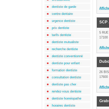
dentiste de garde
Affich
centre dentaire
urgence dentiste
SCP 
prix dentiste
5 RUE
tarifs dentiste
17100 
dentiste mutualiste
Affich
recherche dentiste
dentiste conventionné
Dubo
dentiste pour enfant
formation dentiste
26 BI
17600 
consultation dentiste
dentiste pas cher
Affich
rendez-vous dentiste
dentiste homéopathe
Grab
horaires dentiste