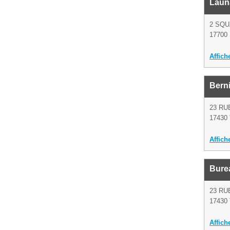
Laun
2 SQU
17700 
Affich
Berni
23 RU
17430 
Affich
Bure
23 RU
17430 
Affich