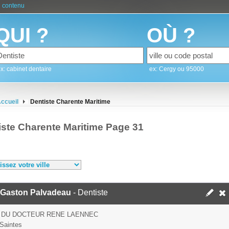
 contenu
QUI ?
OÙ ?
x: cabinet dentaire
ex: Cergy ou 95000
ccueil
Dentiste Charente Maritime
iste Charente Maritime Page 31
Gaston Palvadeau
- Dentiste
 DU DOCTEUR RENE LAENNEC
Saintes