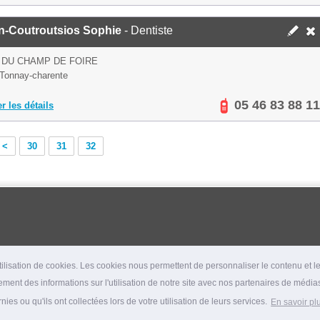
in-Coutroutsios Sophie
- Dentiste
 DU CHAMP DE FOIRE
Tonnay-charente
05 46 83 88 11
er les détails
<
30
31
32
lisation de cookies. Les cookies nous permettent de personnaliser le contenu et les
ment des informations sur l'utilisation de notre site avec nos partenaires de médias
es ou qu'ils ont collectées lors de votre utilisation de leurs services.
En savoir pl