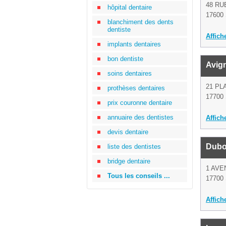
48 RU
hôpital dentaire
17600 
blanchiment des dents
dentiste
Affich
implants dentaires
bon dentiste
Avig
soins dentaires
21 PL
prothèses dentaires
17700 
prix couronne dentaire
annuaire des dentistes
Affich
devis dentaire
Dubo
liste des dentistes
bridge dentaire
1 AVE
Tous les conseils ...
17700 
Affich