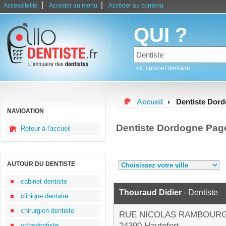
|
|
Accessibilité
Accéder au menu
Accéder au contenu
QUI ?
ex: cabinet dentaire
Accueil
Dentiste Dor
NAVIGATION
Dentiste Dordogne Pag
Retour à l'accueil
AUTOUR DU DENTISTE
cabinet dentiste
Thouraud Didier
- Dentiste
clinique dentaire
chirurgien dentiste
RUE NICOLAS RAMBOUR
24390 Hautefort
orthodontiste