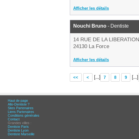
Afficher les détails
Nouchi Bruno
- Dentiste
14 RUE DE LA LIBERATIO
24130 La Force
Afficher les détails
[...]
[...]
<<
<
7
8
9
Haut de page
Allo-Dentiste ?
Sites Partenaires
Liens Partenaires
Conditions générales
Contact
Grandes villes :
Dentiste Paris
Dentiste Lyon
Dentiste Marseille