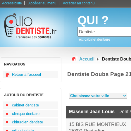
|
|
Accessibilité
Accéder au menu
Accéder au contenu
QUI ?
ex: cabinet dentaire
Accueil
Dentiste Dou
NAVIGATION
Dentiste Doubs Page 2
Retour à l'accueil
AUTOUR DU DENTISTE
cabinet dentiste
Masselin Jean-Louis
- Denti
clinique dentaire
chirurgien dentiste
15 BIS RUE MONTRIEUX
25300 Pontarlier
orthodontiste