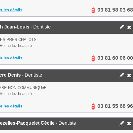
03 81 58 03 68
er les détails
ch Jean-Louis
- Dentiste
DES PRES CHALOTS
Roche-lez-beaupré
03 81 60 06 00
er les détails
ère Denis
- Dentiste
SSE NON COMMUNIQUéE
Roche-lez-beaupré
03 81 55 68 96
er les détails
zelles-Pacquelet Cécile
- Dentiste