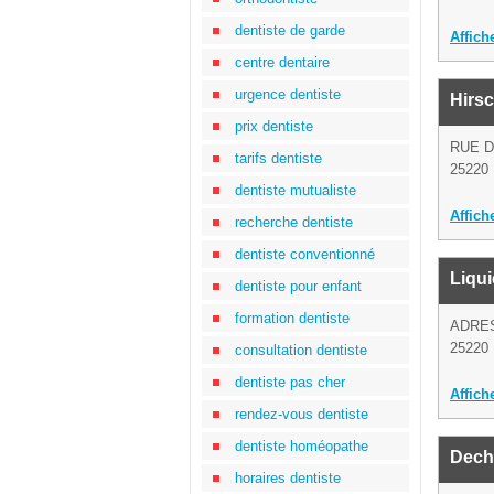
dentiste de garde
Affich
centre dentaire
urgence dentiste
Hirs
prix dentiste
RUE 
tarifs dentiste
25220 
dentiste mutualiste
Affich
recherche dentiste
dentiste conventionné
Liqui
dentiste pour enfant
formation dentiste
ADRE
25220 
consultation dentiste
dentiste pas cher
Affich
rendez-vous dentiste
dentiste homéopathe
Deche
horaires dentiste