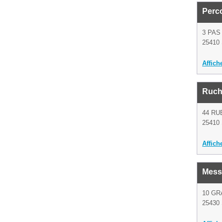
Perco
3 PAS
25410 
Affich
Ruch
44 RU
25410 
Affich
Messa
10 GR
25430 