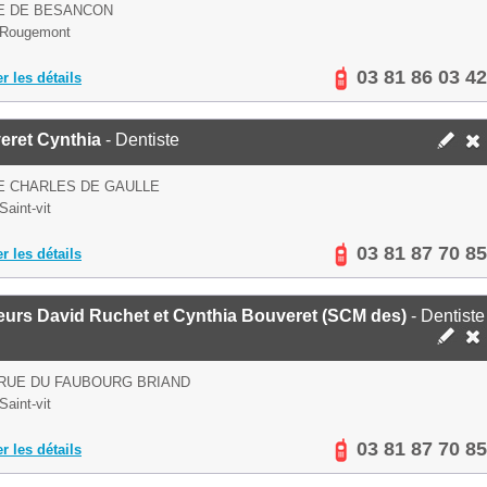
E DE BESANCON
 Rougemont
03 81 86 03 42
er les détails
eret Cynthia
- Dentiste
E CHARLES DE GAULLE
Saint-vit
03 81 87 70 85
er les détails
eurs David Ruchet et Cynthia Bouveret (SCM des)
- Dentiste
 RUE DU FAUBOURG BRIAND
Saint-vit
03 81 87 70 85
er les détails