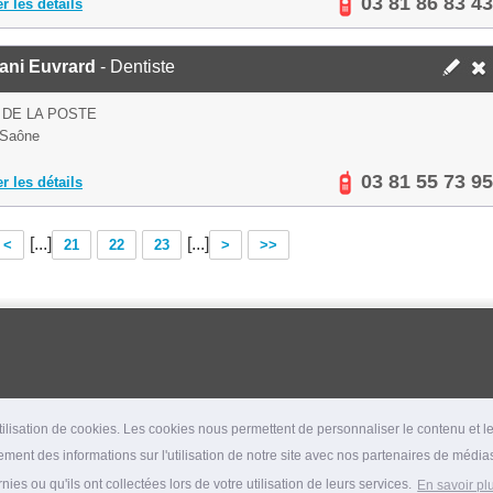
03 81 86 83 43
er les détails
ani Euvrard
- Dentiste
 DE LA POSTE
 Saône
03 81 55 73 95
er les détails
[...]
[...]
<
21
22
23
>
>>
lisation de cookies. Les cookies nous permettent de personnaliser le contenu et les
ment des informations sur l'utilisation de notre site avec nos partenaires de médias
es ou qu'ils ont collectées lors de votre utilisation de leurs services.
En savoir pl