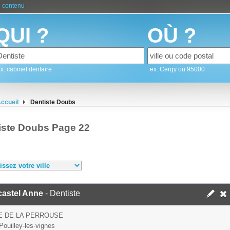
 contenu
QUI ?
OÙ ?
x: cabinet dentaire
ex: Cergy ou 95000
ccueil
Dentiste Doubs
iste Doubs Page 22
castel Anne
- Dentiste
E DE LA PERROUSE
Pouilley-les-vignes