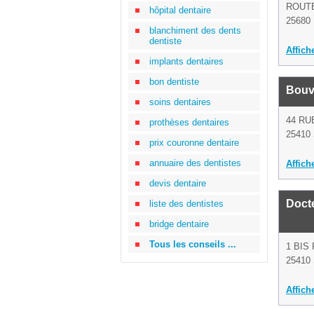
ROUT
hôpital dentaire
25680
blanchiment des dents
dentiste
Affich
implants dentaires
bon dentiste
Bouv
soins dentaires
44 RU
prothèses dentaires
25410 
prix couronne dentaire
annuaire des dentistes
Affich
devis dentaire
Doct
liste des dentistes
bridge dentaire
Tous les conseils ...
1 BIS
25410 
Affich