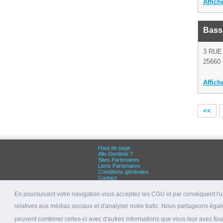
Affich
Bass
3 RUE
25660
Affich
<<
Haut de page
Allo-Dentiste ?
Sites Partenaires
Liens Partenaires
Conditions générales
Contact
Grandes villes :
Dentiste Paris
En poursuivant votre navigation vous acceptez les CGU et par conséquent l'uti
Dentiste Lyon
Dentiste Marseille
relatives aux médias sociaux et d'analyser notre trafic. Nous partageons égale
© 2026 allo-dentiste.fr
peuvent combiner celles-ci avec d'autres informations que vous leur avez fourni