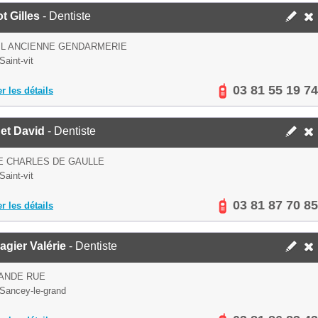
t Gilles
- Dentiste
 L ANCIENNE GENDARMERIE
Saint-vit
03 81 55 19 74
er les détails
et David
- Dentiste
E CHARLES DE GAULLE
Saint-vit
03 81 87 70 85
er les détails
gier Valérie
- Dentiste
ANDE RUE
Sancey-le-grand