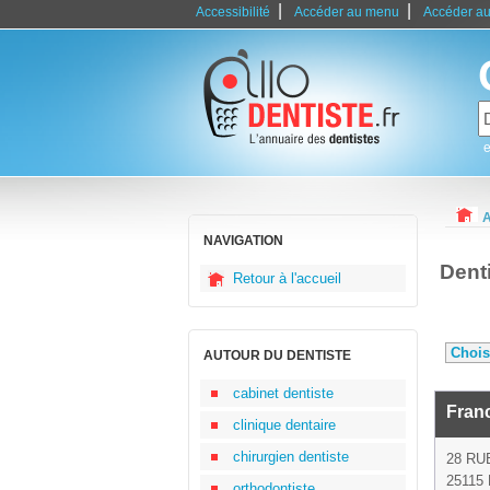
|
|
Accessibilité
Accéder au menu
Accéder au
e
A
NAVIGATION
Dent
Retour à l'accueil
AUTOUR DU DENTISTE
cabinet dentiste
Fran
clinique dentaire
chirurgien dentiste
28 RU
25115 
orthodontiste