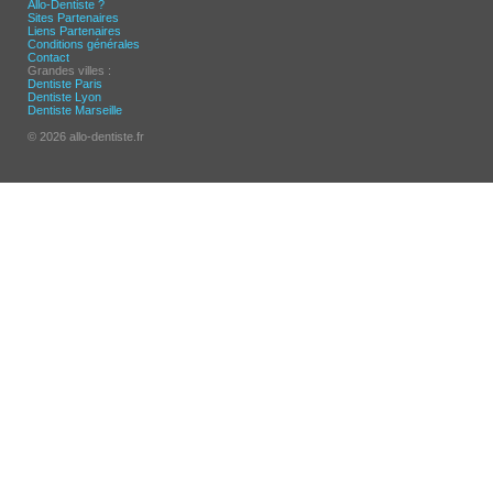
Allo-Dentiste ?
Sites Partenaires
Liens Partenaires
Conditions générales
Contact
Grandes villes :
Dentiste Paris
Dentiste Lyon
Dentiste Marseille
© 2026 allo-dentiste.fr