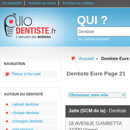
|
|
Accessibilité
Accéder au menu
Accéder au contenu
QUI ?
ex: cabinet dentaire
Accueil
Dentiste Eure
NAVIGATION
Dentiste Eure Page 21
Retour à l'accueil
AUTOUR DU DENTISTE
cabinet dentiste
Jatte (SCM de la)
- Dentiste
clinique dentaire
chirurgien dentiste
18 AVENUE GAMBETTA
27200 Vernon
orthodontiste