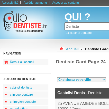
|
|
Accessibilité
Accéder au menu
Accéder au contenu
QUI ?
ex: cabinet dentaire
Accueil
Dentiste Gard
NAVIGATION
Dentiste Gard Page 24
Retour à l'accueil
AUTOUR DU DENTISTE
cabinet dentiste
Castellvi Denis
- Dentiste
clinique dentaire
chirurgien dentiste
25 AVENUE AMEDEE BOLL
30000 Nîmes
orthodontiste