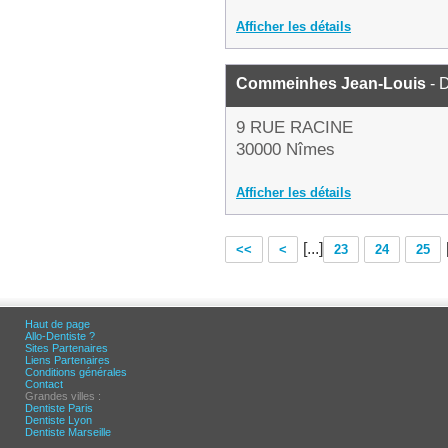
Afficher les détails
Commeinhes Jean-Louis
- D
9 RUE RACINE
30000 Nîmes
Afficher les détails
[...]
<<
<
23
24
25
Haut de page
Allo-Dentiste ?
Sites Partenaires
Liens Partenaires
Conditions générales
Contact
Grandes villes :
Dentiste Paris
Dentiste Lyon
Dentiste Marseille