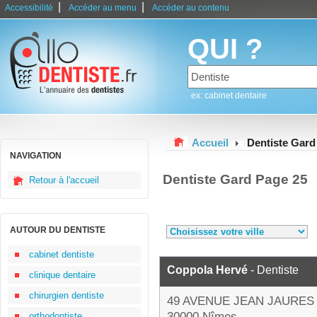
|
|
Accessibilité
Accéder au menu
Accéder au contenu
QUI ?
ex: cabinet dentaire
Accueil
Dentiste Gard
NAVIGATION
Dentiste Gard Page 25
Retour à l'accueil
AUTOUR DU DENTISTE
cabinet dentiste
Coppola Hervé
- Dentiste
clinique dentaire
chirurgien dentiste
49 AVENUE JEAN JAURES
30000 Nîmes
orthodontiste