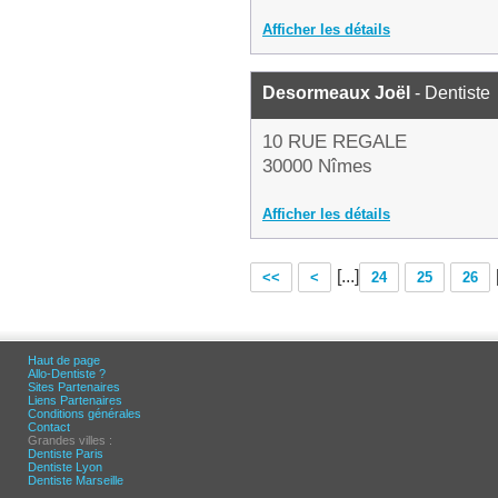
Afficher les détails
Desormeaux Joël
- Dentiste
10 RUE REGALE
30000 Nîmes
Afficher les détails
[...]
<<
<
24
25
26
Haut de page
Allo-Dentiste ?
Sites Partenaires
Liens Partenaires
Conditions générales
Contact
Grandes villes :
Dentiste Paris
Dentiste Lyon
Dentiste Marseille