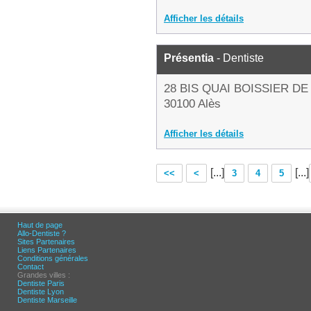
Afficher les détails
Présentia
- Dentiste
28 BIS QUAI BOISSIER D
30100 Alès
Afficher les détails
[...]
[...]
<<
<
3
4
5
Haut de page
Allo-Dentiste ?
Sites Partenaires
Liens Partenaires
Conditions générales
Contact
Grandes villes :
Dentiste Paris
Dentiste Lyon
Dentiste Marseille