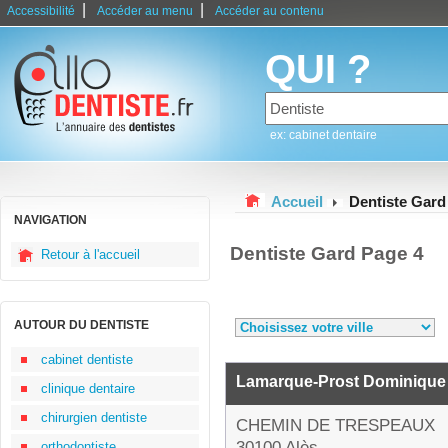
|
|
Accessibilité
Accéder au menu
Accéder au contenu
QUI ?
ex: cabinet dentaire
Accueil
Dentiste Gard
NAVIGATION
Dentiste Gard Page 4
Retour à l'accueil
AUTOUR DU DENTISTE
cabinet dentiste
Lamarque-Prost Dominique
clinique dentaire
chirurgien dentiste
CHEMIN DE TRESPEAUX
30100 Alès
orthodontiste