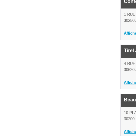
Confo
1 RUE
30250 
Affich
Tirel
4 RUE
30620 
Affich
Beau
10 PL
30200 
Affich