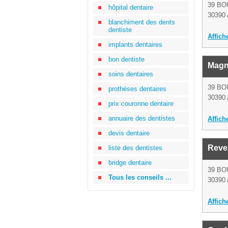
39 B
hôpital dentaire
30390
blanchiment des dents
dentiste
Affich
implants dentaires
bon dentiste
Magn
soins dentaires
39 B
prothèses dentaires
30390
prix couronne dentaire
annuaire des dentistes
Affich
devis dentaire
Reve
liste des dentistes
bridge dentaire
39 B
Tous les conseils ...
30390
Affich