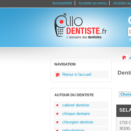
|
|
Accessibilité
Accéder au menu
Accéder au
e
A
NAVIGATION
Dent
Retour à l'accueil
AUTOUR DU DENTISTE
cabinet dentiste
SEL
clinique dentaire
chirurgien dentiste
1733 
30100 
orthodontiste