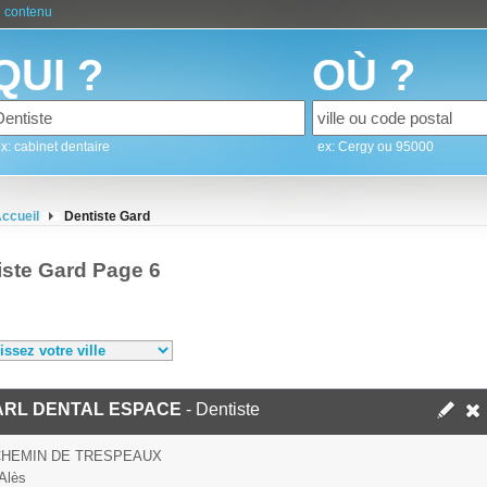
 contenu
QUI ?
OÙ ?
x: cabinet dentaire
ex: Cergy ou 95000
ccueil
Dentiste Gard
iste Gard Page 6
ARL DENTAL ESPACE
- Dentiste
CHEMIN DE TRESPEAUX
Alès