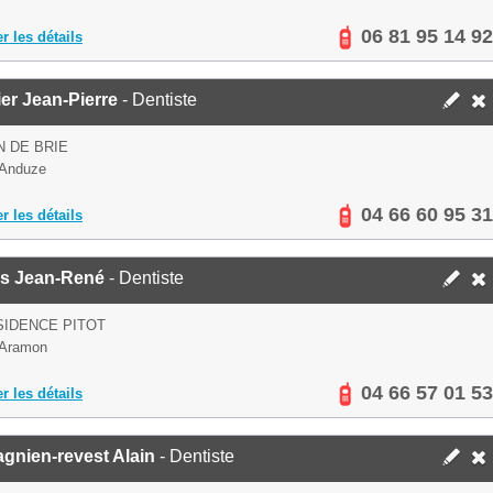
06 81 95 14 92
er les détails
er Jean-Pierre
- Dentiste
N DE BRIE
 Anduze
04 66 60 95 31
er les détails
es Jean-René
- Dentiste
SIDENCE PITOT
 Aramon
04 66 57 01 53
er les détails
gnien-revest Alain
- Dentiste