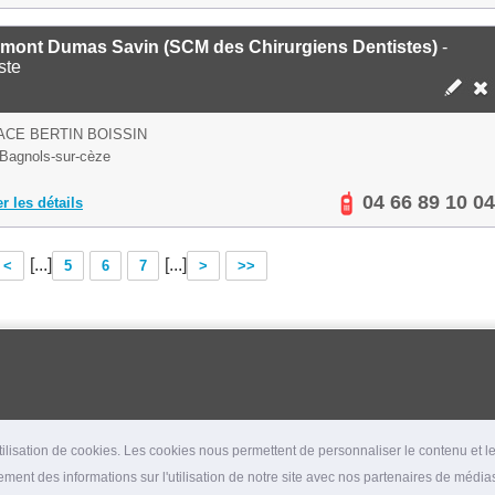
mont Dumas Savin (SCM des Chirurgiens Dentistes)
-
ste
ACE BERTIN BOISSIN
Bagnols-sur-cèze
04 66 89 10 04
er les détails
[...]
[...]
<
5
6
7
>
>>
lisation de cookies. Les cookies nous permettent de personnaliser le contenu et les
ment des informations sur l'utilisation de notre site avec nos partenaires de médias