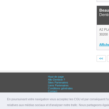
Beau
Denti
A2 PL
30200 
Affich
<<
Haut de page
Allo-Dentiste ?
Sites Partenaires
Liens Partenaires
Conditions générales
Contact
Grandes villes :
Dentiste Paris
En poursuivant votre navigation vous acceptez les CGU et par conséquent l'uti
Dentiste Lyon
Dentiste Marseille
relatives aux médias sociaux et d'analyser notre trafic. Nous partageons égale
© 2026 allo-dentiste.fr