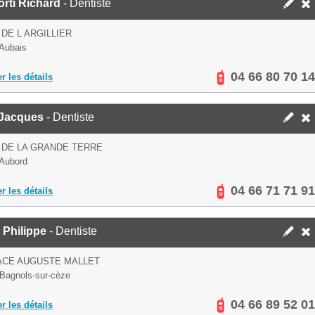
rti Richard
- Dentiste
 DE L ARGILLIER
Aubais
04 66 80 70 14
er les détails
 Jacques
- Dentiste
 DE LA GRANDE TERRE
Aubord
04 66 71 71 91
er les détails
 Philippe
- Dentiste
ACE AUGUSTE MALLET
Bagnols-sur-cèze
04 66 89 52 01
er les détails