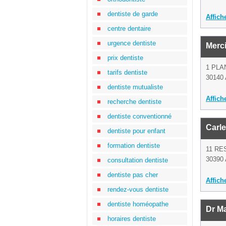
dentiste de garde
Affich
centre dentaire
urgence dentiste
Merci
prix dentiste
1 PLA
tarifs dentiste
30140
dentiste mutualiste
Affich
recherche dentiste
dentiste conventionné
Carl
dentiste pour enfant
formation dentiste
11 RE
30390
consultation dentiste
dentiste pas cher
Affich
rendez-vous dentiste
dentiste homéopathe
Dr Ma
horaires dentiste