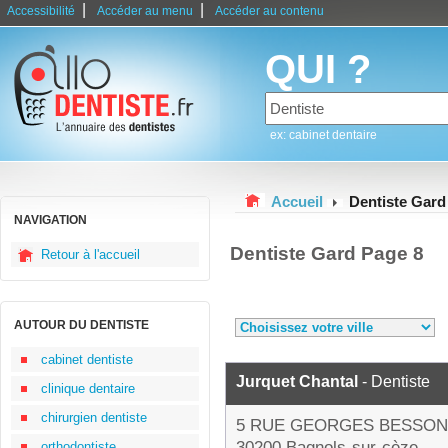
|
|
Accessibilité
Accéder au menu
Accéder au contenu
QUI ?
ex: cabinet dentaire
Accueil
Dentiste Gard
NAVIGATION
Dentiste Gard Page 8
Retour à l'accueil
AUTOUR DU DENTISTE
cabinet dentiste
Jurquet Chantal
- Dentiste
clinique dentaire
chirurgien dentiste
5 RUE GEORGES BESSON
30200 Bagnols-sur-cèze
orthodontiste