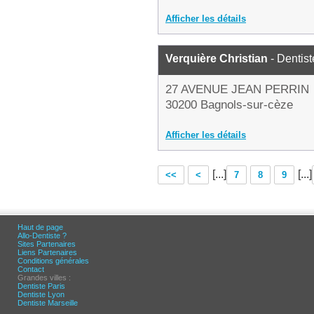
Afficher les détails
Verquière Christian
- Dentist
27 AVENUE JEAN PERRIN
30200 Bagnols-sur-cèze
Afficher les détails
[...]
[...]
<<
<
7
8
9
Haut de page
Allo-Dentiste ?
Sites Partenaires
Liens Partenaires
Conditions générales
Contact
Grandes villes :
Dentiste Paris
Dentiste Lyon
Dentiste Marseille