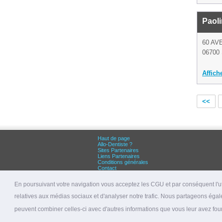
Paoli
60 AV
06700 
Affich
<<
Haut de page
Allo-Dentiste ?
Sites Partenaires
Liens Partenaires
Conditions générales
Contact
Grandes villes :
Dentiste Paris
En poursuivant votre navigation vous acceptez les CGU et par conséquent l'uti
Dentiste Lyon
Dentiste Marseille
relatives aux médias sociaux et d'analyser notre trafic. Nous partageons égale
© 2026 allo-dentiste.fr
peuvent combiner celles-ci avec d'autres informations que vous leur avez fourni