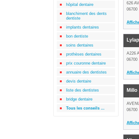
626 A
hôpital dentaire
06700 
blanchiment des dents
dentiste
Affich
implants dentaires
bon dentiste
Lylap
soins dentaires
A226 
prothèses dentaires
06700 
prix couronne dentaire
annuaire des dentistes
Affich
devis dentaire
Millo
liste des dentistes
bridge dentaire
AVEN
Tous les conseils ...
06700 
Affich