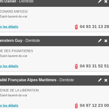
hi Daniel
- Dentiste
LEONARD ANFOSSI
Saint-laurent-du-var
04 93 31 13 29
er les détails
enstern Guy
- Dentiste
E DES PIGNATIERES
Saint-laurent-du-var
04 93 31 52 51
er les détails
lité Française Alpes Maritimes
- Dentiste
VENUE DE LA LIBERATION
Saint-laurent-du-var
04 97 12 23 00
er les détails