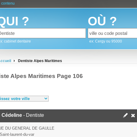
 contenu
QUI ?
OÙ ?
x: cabinet dentaire
ex: Cergy ou 95000
ccueil
Dentiste Alpes Maritimes
iste Alpes Maritimes Page 106
 Cédeline
- Dentiste
UE DU GENERAL DE GAULLE
Saint-laurent-du-var