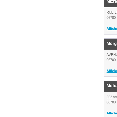
Mizra
RUE 
06700 
Affich
Morg
AVENU
06700 
Affich
Mutua
552 A
06700 
Affich