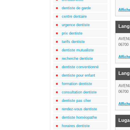
dentiste de garde
Affich
centre dentaire
urgence dentiste
Lang
prix dentiste
AVEN
tarifs dentiste
06700 
dentiste mutualiste
Affich
recherche dentiste
dentiste conventionné
Lang
dentiste pour enfant
formation dentiste
AVEN
06700 
consultation dentiste
dentiste pas cher
Affich
rendez-vous dentiste
dentiste homéopathe
Luga
horaires dentiste