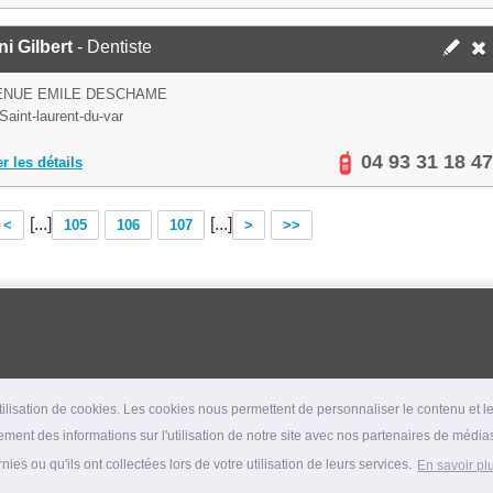
ni Gilbert
- Dentiste
ENUE EMILE DESCHAME
Saint-laurent-du-var
04 93 31 18 47
er les détails
[...]
[...]
<
105
106
107
>
>>
lisation de cookies. Les cookies nous permettent de personnaliser le contenu et les
ment des informations sur l'utilisation de notre site avec nos partenaires de médias
es ou qu'ils ont collectées lors de votre utilisation de leurs services.
En savoir pl