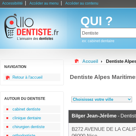
|
|
Accessibilité
Accéder au menu
Accéder au contenu
QUI ?
ex: cabinet dentaire
Accueil
Dentiste Alpe
NAVIGATION
Dentiste Alpes Maritim
Retour à l'accueil
AUTOUR DU DENTISTE
cabinet dentiste
Bilger Jean-Jérôme
- Dentis
clinique dentaire
chirurgien dentiste
B272 AVENUE DE LA CALI
06000 Nice
orthodontiste