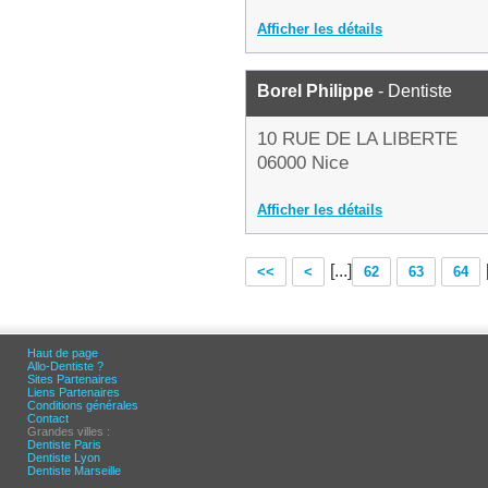
Afficher les détails
Borel Philippe
- Dentiste
10 RUE DE LA LIBERTE
06000 Nice
Afficher les détails
[...]
<<
<
62
63
64
Haut de page
Allo-Dentiste ?
Sites Partenaires
Liens Partenaires
Conditions générales
Contact
Grandes villes :
Dentiste Paris
Dentiste Lyon
Dentiste Marseille