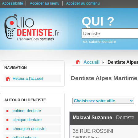
|
|
Accessibilité
Accéder au menu
Accéder au contenu
QUI ?
ex: cabinet dentaire
Accueil
Dentiste Alpe
NAVIGATION
Dentiste Alpes Maritim
Retour à l'accueil
AUTOUR DU DENTISTE
cabinet dentiste
Malaval Suzanne
- Dentiste
clinique dentaire
chirurgien dentiste
35 RUE ROSSINI
06000 Nice
orthodontiste