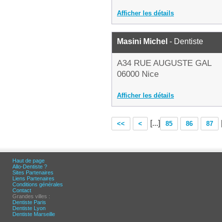
Afficher les détails
Masini Michel
- Dentiste
A34 RUE AUGUSTE GAL
06000 Nice
Afficher les détails
[...]
<<
<
85
86
87
Haut de page
Allo-Dentiste ?
Sites Partenaires
Liens Partenaires
Conditions générales
Contact
Grandes villes :
Dentiste Paris
Dentiste Lyon
Dentiste Marseille