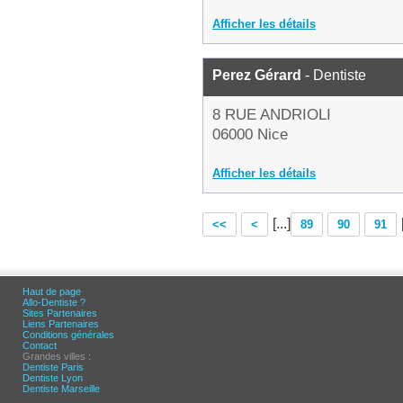
Afficher les détails
Perez Gérard
- Dentiste
8 RUE ANDRIOLI
06000 Nice
Afficher les détails
[...]
<<
<
89
90
91
Haut de page
Allo-Dentiste ?
Sites Partenaires
Liens Partenaires
Conditions générales
Contact
Grandes villes :
Dentiste Paris
Dentiste Lyon
Dentiste Marseille