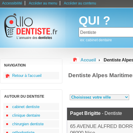
|
|
Accessibilité
Accéder au menu
Accéder au contenu
QUI ?
ex: cabinet dentaire
Accueil
Dentiste Alpe
NAVIGATION
Dentiste Alpes Maritim
Retour à l'accueil
AUTOUR DU DENTISTE
cabinet dentiste
Paget Brigitte
- Dentiste
clinique dentaire
chirurgien dentiste
65 AVENUE ALFRED BORR
06000 Nice
orthodontiste