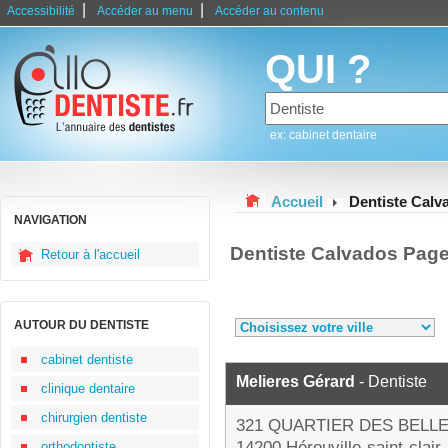
|
|
Accessibilité
Accéder au menu
Accéder au contenu
QUI ?
ex: cabinet dentaire
Accueil
Dentiste Calv
NAVIGATION
Dentiste Calvados Page
Retour à l'accueil
AUTOUR DU DENTISTE
cabinet dentiste
Melieres Gérard
- Dentiste
clinique dentaire
chirurgien dentiste
321 QUARTIER DES BELL
14200 Hérouville-saint-clair
orthodontiste