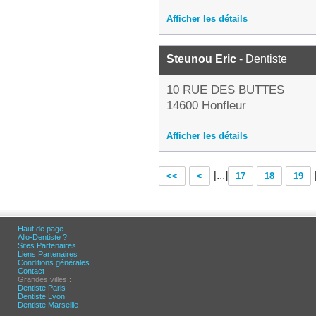
Afficher les détails
Steunou Eric
- Dentiste
10 RUE DES BUTTES
14600 Honfleur
Afficher les détails
[...]
<<
<
17
18
19
Haut de page
Allo-Dentiste ?
Sites Partenaires
Liens Partenaires
Conditions générales
Contact
Grandes villes :
Dentiste Paris
Dentiste Lyon
Dentiste Marseille