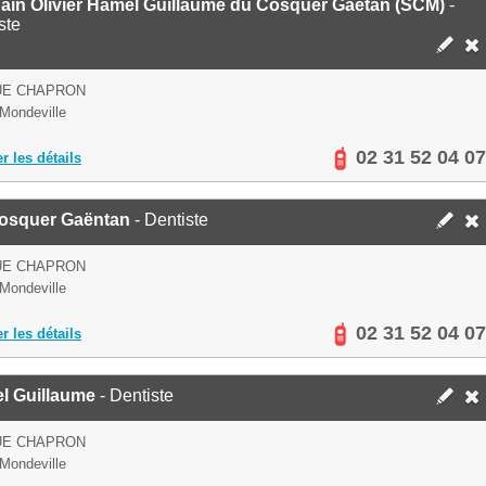
ain Olivier Hamel Guillaume du Cosquer Gaëtan (SCM)
-
ste
UE CHAPRON
Mondeville
02 31 52 04 07
er les détails
osquer Gaëntan
- Dentiste
UE CHAPRON
Mondeville
02 31 52 04 07
er les détails
l Guillaume
- Dentiste
UE CHAPRON
Mondeville