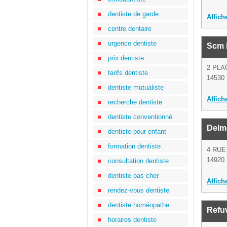
dentiste de garde
Affich
centre dentaire
urgence dentiste
Scm D
prix dentiste
2 PLA
tarifs dentiste
14530 
dentiste mutualiste
Affich
recherche dentiste
dentiste conventionné
Delm
dentiste pour enfant
formation dentiste
4 RUE
14920 
consultation dentiste
dentiste pas cher
Affich
rendez-vous dentiste
dentiste homéopathe
Refuv
horaires dentiste