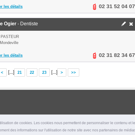
02 31 52 04 07
er les détails
e Ogier
- Dentiste
 PASTEUR
Mondeville
02 31 82 34 67
er les détails
[...]
[...]
<
21
22
23
>
>>
lisation de cookies. Les cookies nous permettent de personnaliser le contenu et les
ment des informations sur l'utilisation de notre site avec nos partenaires de médias