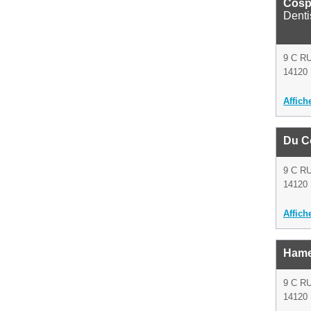
Cosp
Denti
9 C R
14120 
Affich
Du C
9 C R
14120 
Affich
Hame
9 C R
14120 