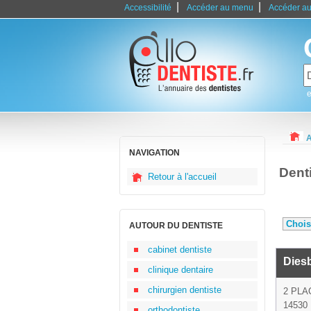
|
|
Accessibilité
Accéder au menu
Accéder au
e
A
NAVIGATION
Dent
Retour à l'accueil
AUTOUR DU DENTISTE
cabinet dentiste
Dies
clinique dentaire
chirurgien dentiste
2 PLA
14530 
orthodontiste