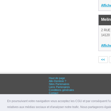
Affich
Melin
2 RUE
14120 
Affich
<<
Haut de page
Allo-Dentiste ?
Sites Partenaires
Liens Partenaires
Conditions générales
Contact
Grandes villes :
Dentiste Paris
En poursuivant votre navigation vous acceptez les CGU et par conséquent l'uti
Dentiste Lyon
Dentiste Marseille
relatives aux médias sociaux et d'analyser notre trafic. Nous partageons égale
© 2026 allo-dentiste.fr