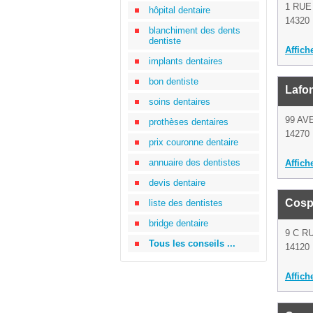
1 RUE
hôpital dentaire
14320 
blanchiment des dents
dentiste
Affich
implants dentaires
bon dentiste
Lafo
soins dentaires
99 AV
prothèses dentaires
14270
prix couronne dentaire
annuaire des dentistes
Affich
devis dentaire
Cospa
liste des dentistes
bridge dentaire
9 C R
Tous les conseils ...
14120 
Affich