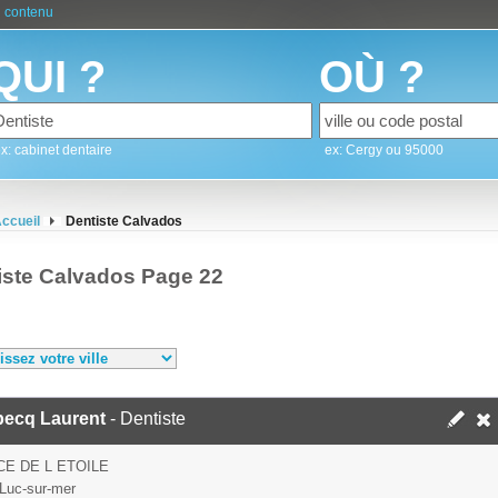
 contenu
QUI ?
OÙ ?
x: cabinet dentaire
ex: Cergy ou 95000
ccueil
Dentiste Calvados
iste Calvados Page 22
becq Laurent
- Dentiste
CE DE L ETOILE
Luc-sur-mer