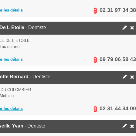
02 31 97 34 38
er les détails
e L Etoile
- Dentiste
CE DE L ETOILE
Luc-sur-mer
09 79 06 58 43
er les détails
otte Bernard
- Dentiste
 DU COLOMBIER
Mathieu
02 31 44 34 00
er les détails
eille Yvan
- Dentiste