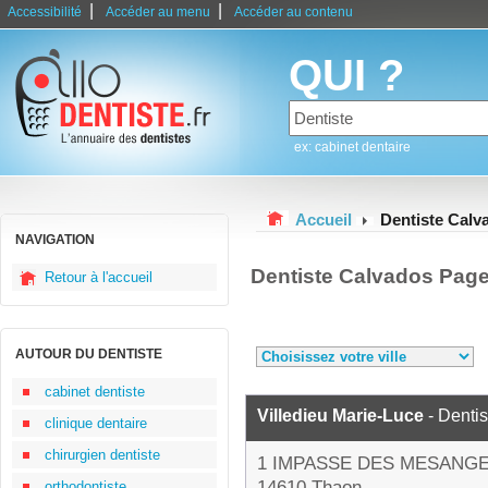
|
|
Accessibilité
Accéder au menu
Accéder au contenu
QUI ?
ex: cabinet dentaire
Accueil
Dentiste Calv
NAVIGATION
Dentiste Calvados Page
Retour à l'accueil
AUTOUR DU DENTISTE
cabinet dentiste
Villedieu Marie-Luce
- Dentis
clinique dentaire
chirurgien dentiste
1 IMPASSE DES MESANG
14610 Thaon
orthodontiste