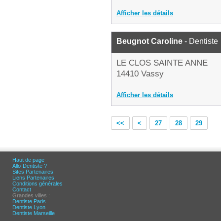
Afficher les détails
Beugnot Caroline
- Dentiste
LE CLOS SAINTE ANNE
14410 Vassy
Afficher les détails
<<
<
27
28
29
Haut de page
Allo-Dentiste ?
Sites Partenaires
Liens Partenaires
Conditions générales
Contact
Grandes villes :
Dentiste Paris
Dentiste Lyon
Dentiste Marseille