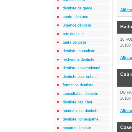
dentiste de garde
Affich
centre dentaire
urgence dentiste
Bado
prix dentiste
18 R
tarifs dentiste
26100 
dentiste mutualiste
Affich
recherche dentiste
dentiste conventionné
Cabin
dentiste pour enfant
formation dentiste
DU PA
consultation dentiste
26100 
dentiste pas cher
rendez-vous dentiste
Affich
dentiste homéopathe
Caser
horaires dentiste