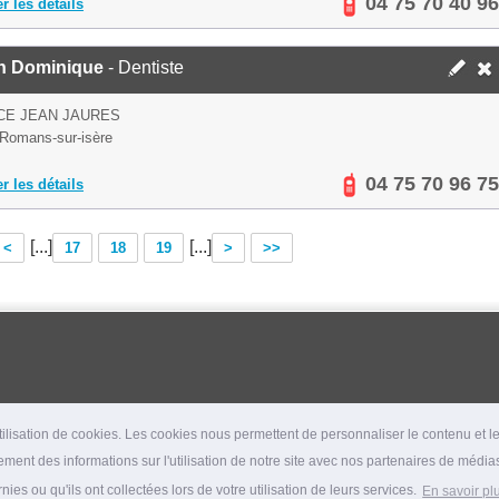
04 75 70 40 96
er les détails
in Dominique
- Dentiste
CE JEAN JAURES
Romans-sur-isère
04 75 70 96 75
er les détails
[...]
[...]
<
17
18
19
>
>>
lisation de cookies. Les cookies nous permettent de personnaliser le contenu et les
ment des informations sur l'utilisation de notre site avec nos partenaires de médias
es ou qu'ils ont collectées lors de votre utilisation de leurs services.
En savoir pl