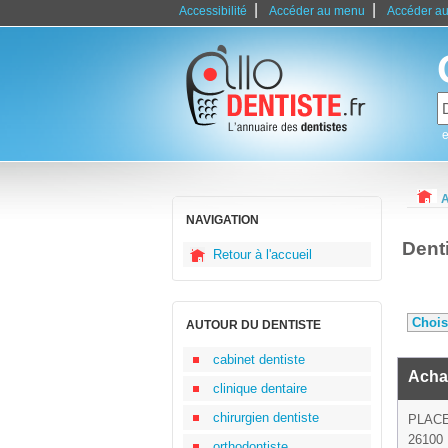
|
|
Accessibilité
Accéder au menu
Accéder au
e
A
NAVIGATION
Dent
Retour à l'accueil
AUTOUR DU DENTISTE
cabinet dentiste
Acha
clinique dentaire
chirurgien dentiste
PLAC
26100 
orthodontiste