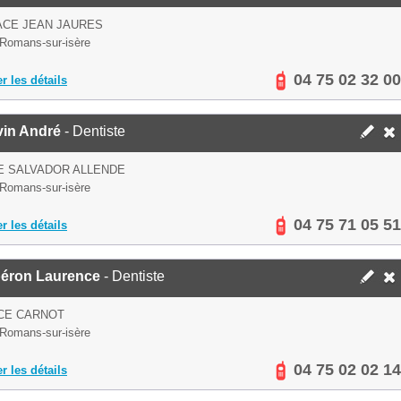
ACE JEAN JAURES
Romans-sur-isère
04 75 02 32 00
er les détails
vin André
- Dentiste
E SALVADOR ALLENDE
Romans-sur-isère
04 75 71 05 51
er les détails
éron Laurence
- Dentiste
CE CARNOT
Romans-sur-isère
04 75 02 02 14
er les détails