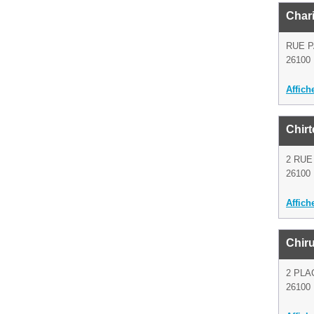
Char
RUE 
26100 
Affich
Chirt
2 RUE
26100 
Affich
Chir
2 PLA
26100 