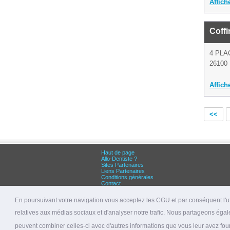
Affich
Coff
4 PLA
26100 
Affich
<<
Haut de page
Allo-Dentiste ?
Sites Partenaires
Liens Partenaires
Conditions générales
Contact
Grandes villes :
Dentiste Paris
En poursuivant votre navigation vous acceptez les CGU et par conséquent l'uti
Dentiste Lyon
Dentiste Marseille
relatives aux médias sociaux et d'analyser notre trafic. Nous partageons égale
© 2026 allo-dentiste.fr
peuvent combiner celles-ci avec d'autres informations que vous leur avez fourni