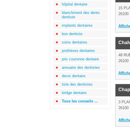
hôpital dentaire
15 PL
blanchiment des dents
26100 
dentiste
implants dentaires
Affich
bon dentiste
soins dentaires
Chal
prothèses dentaires
48 RU
prix couronne dentaire
26100 
annuaire des dentistes
Affich
devis dentaire
liste des dentistes
Chap
bridge dentaire
Tous les conseils ...
3 PLA
26100 
Affich