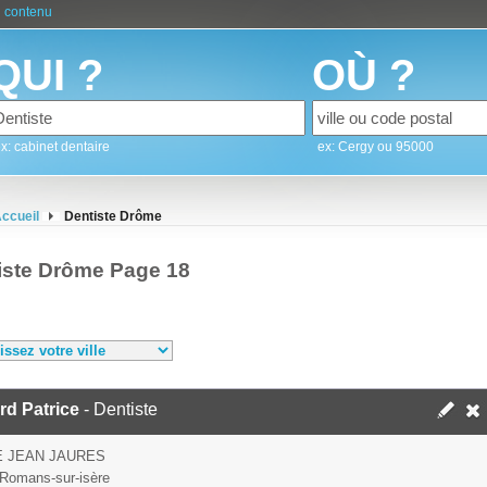
 contenu
QUI ?
OÙ ?
x: cabinet dentaire
ex: Cergy ou 95000
ccueil
Dentiste Drôme
iste Drôme Page 18
rd Patrice
- Dentiste
E JEAN JAURES
Romans-sur-isère