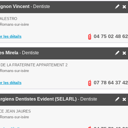
ignon Vincent
- Dentiste
PALESTRO
Romans-sur-isère
04 75 02 48 62
er les détails
es Mirela
- Dentiste
 DE LA FRATERNITE APPARTEMENT 2
Romans-sur-isère
07 78 64 37 42
er les détails
urgiens Dentistes Evident (SELARL)
- Dentiste
CE JEAN JAURES
Romans-sur-isère