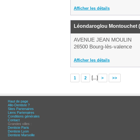
Afficher les détails
Léondaroglou Montouchet 
AVENUE JEAN MOULIN
26500 Bourg-lès-valence
Afficher les détails
[...]
1
2
>
>>
Haut de page
Allo-Dentiste ?
Sites Partenaires
Liens Partenaires
Conditions générales
Contact
Grandes villes :
Dentiste Paris
Dentiste Lyon
Dentiste Marseille