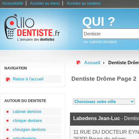
|
|
Accessibilité
Accéder au menu
Accéder au contenu
QUI ?
ex: cabinet dentaire
Accueil
Dentiste Drô
NAVIGATION
Dentiste Drôme Page 2
Retour à l'accueil
AUTOUR DU DENTISTE
cabinet dentiste
Labedens Jean-Luc
- Dentis
clinique dentaire
chirurgien dentiste
11 RUE DU DOCTEUR EY
26300 Bourg-de-péage
orthodontiste