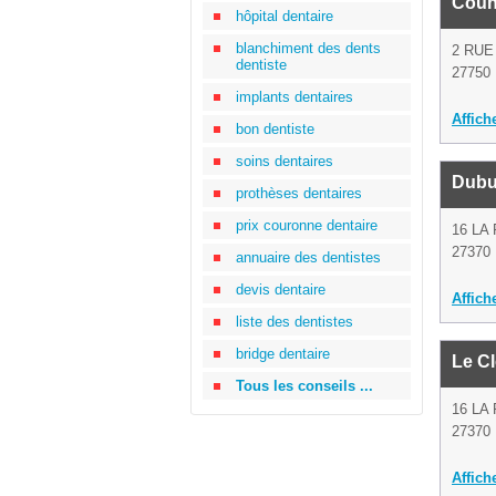
Couni
hôpital dentaire
blanchiment des dents
2 RUE
dentiste
27750 
implants dentaires
Affich
bon dentiste
soins dentaires
Dubu
prothèses dentaires
prix couronne dentaire
16 LA
27370
annuaire des dentistes
devis dentaire
Affich
liste des dentistes
bridge dentaire
Le Cl
Tous les conseils ...
16 LA
27370
Affich