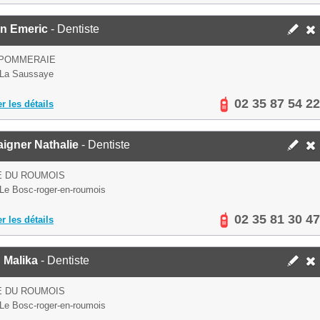
n Emeric
- Dentiste
 POMMERAIE
 La Saussaye
02 35 87 54 22
er les détails
igner Nathalie
- Dentiste
E DU ROUMOIS
Le Bosc-roger-en-roumois
02 35 81 30 47
er les détails
 Malika
- Dentiste
E DU ROUMOIS
Le Bosc-roger-en-roumois