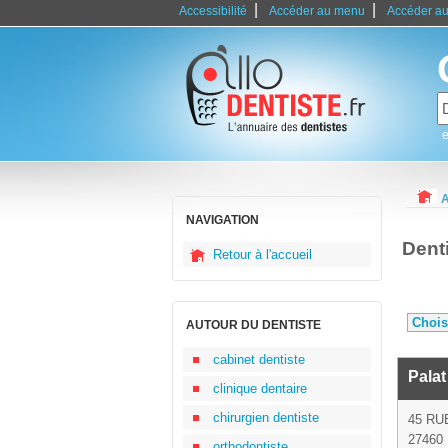
|
|
Accessibilité
Accéder au menu
Accéder au
e
A
NAVIGATION
Dent
Retour à l'accueil
AUTOUR DU DENTISTE
cabinet dentiste
Palat
clinique dentaire
chirurgien dentiste
45 RU
27460 I
orthodontiste