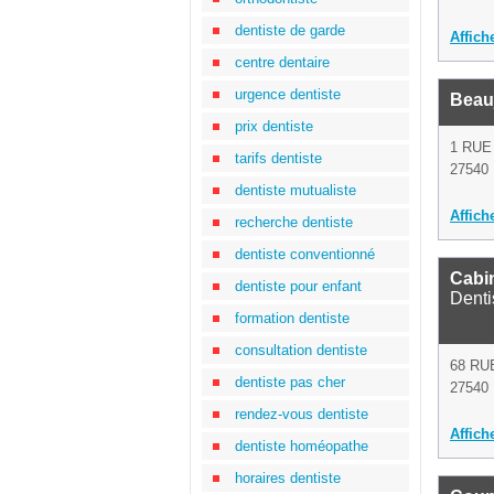
dentiste de garde
Affich
centre dentaire
urgence dentiste
Beau
prix dentiste
1 RU
tarifs dentiste
27540 I
dentiste mutualiste
Affich
recherche dentiste
dentiste conventionné
Cabin
dentiste pour enfant
Denti
formation dentiste
consultation dentiste
68 RU
dentiste pas cher
27540 I
rendez-vous dentiste
Affich
dentiste homéopathe
horaires dentiste