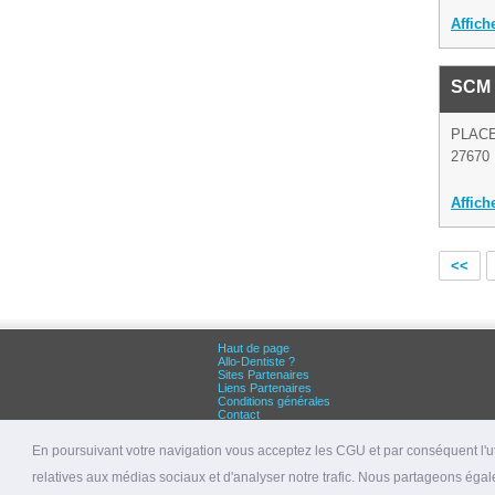
Affich
SCM 
PLAC
27670 
Affich
<<
Haut de page
Allo-Dentiste ?
Sites Partenaires
Liens Partenaires
Conditions générales
Contact
Grandes villes :
Dentiste Paris
En poursuivant votre navigation vous acceptez les CGU et par conséquent l'uti
Dentiste Lyon
Dentiste Marseille
relatives aux médias sociaux et d'analyser notre trafic. Nous partageons égale
© 2026 allo-dentiste.fr