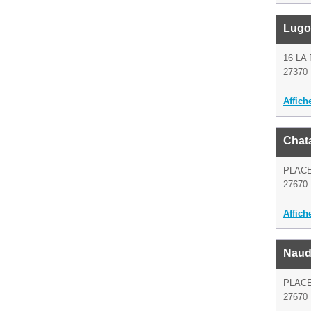
Lugo
16 LA
27370
Affich
Chata
PLAC
27670 
Affich
Naud
PLAC
27670 