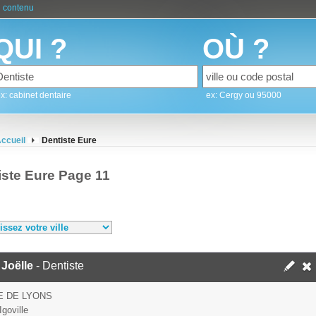
 contenu
QUI ?
OÙ ?
x: cabinet dentaire
ex: Cergy ou 95000
ccueil
Dentiste Eure
iste Eure Page 11
 Joëlle
- Dentiste
E DE LYONS
goville