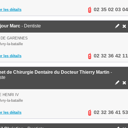
02 35 02 03 04
er les détails
jour Marc
- Dentiste
E DE GARENNES
vry-la-bataille
02 32 36 42 11
er les détails
et de Chirurgie Dentaire du Docteur Thierry Martin
-
ste
E HENRI IV
vry-la-bataille
02 32 36 41 53
er les détails