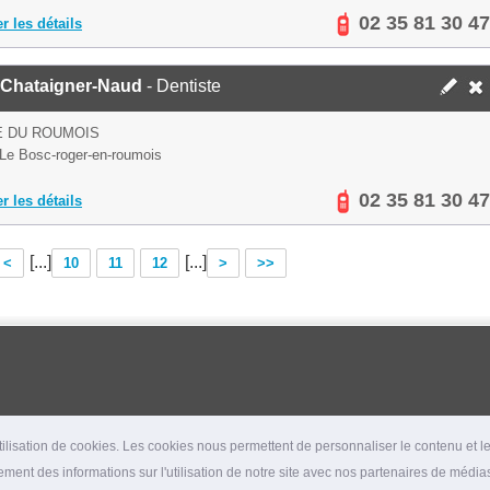
02 35 81 30 47
er les détails
Chataigner-Naud
- Dentiste
E DU ROUMOIS
Le Bosc-roger-en-roumois
02 35 81 30 47
er les détails
[...]
[...]
<
10
11
12
>
>>
lisation de cookies. Les cookies nous permettent de personnaliser le contenu et les
ment des informations sur l'utilisation de notre site avec nos partenaires de médias