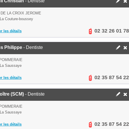
l Christian
- Dentiste
 DE LA CROIX JEROME
La Couture-boussey
02 32 26 01 78
er les détails
s Philippe
- Dentiste
 POMMERAIE
 La Saussaye
02 35 87 54 22
er les détails
oître (SCM)
- Dentiste
 POMMERAIE
 La Saussaye
02 35 87 54 22
er les détails