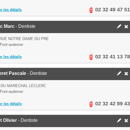
02 32 49 47 51
er les détails
c Marc
- Dentiste
 RUE NOTRE DAME DU PRE
Pont-audemer
02 32 41 13 78
er les détails
eret Pascale
- Dentiste
 DU MARECHAL LECLERC
Pont-audemer
02 32 42 89 43
er les détails
t Olivier
- Dentiste