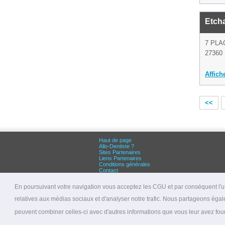
Etcha
7 PLA
27360 
Affich
<<
Haut de page
Allo-Dentiste ?
Sites Partenaires
Liens Partenaires
Conditions générales
Contact
Grandes villes :
Dentiste Paris
En poursuivant votre navigation vous acceptez les CGU et par conséquent l'uti
Dentiste Lyon
Dentiste Marseille
relatives aux médias sociaux et d'analyser notre trafic. Nous partageons égale
© 2026 allo-dentiste.fr
peuvent combiner celles-ci avec d'autres informations que vous leur avez fourni