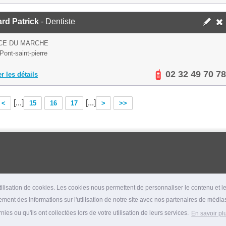
rd Patrick
- Dentiste
CE DU MARCHE
Pont-saint-pierre
02 32 49 70 78
er les détails
[...]
[...]
<
15
16
17
>
>>
lisation de cookies. Les cookies nous permettent de personnaliser le contenu et les
ment des informations sur l'utilisation de notre site avec nos partenaires de médias
es ou qu'ils ont collectées lors de votre utilisation de leurs services.
En savoir pl