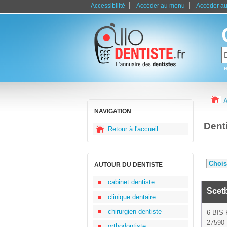
|
|
Accessibilité
Accéder au menu
Accéder au
e
A
NAVIGATION
Dent
Retour à l'accueil
AUTOUR DU DENTISTE
cabinet dentiste
Scet
clinique dentaire
chirurgien dentiste
6 BIS
27590 
orthodontiste