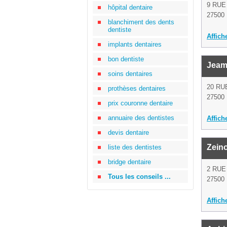
9 RUE
hôpital dentaire
27500 
blanchiment des dents
dentiste
Affich
implants dentaires
bon dentiste
Jeam
soins dentaires
20 RU
prothèses dentaires
27500 
prix couronne dentaire
annuaire des dentistes
Affich
devis dentaire
Zein
liste des dentistes
bridge dentaire
2 RU
Tous les conseils ...
27500 
Affich