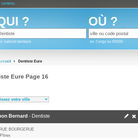
 contenu
QUI ?
OÙ ?
x: cabinet dentaire
ex: Cergy ou 95000
ccueil
Dentiste Eure
iste Eure Page 16
bon Bernard
- Dentiste
 RUE BOURGERUE
Pîtres