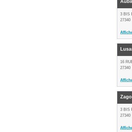
Aubin
3 BIS
27340 
Affich
Lusa
16 RU
27340 
Affich
Zagoz
3 BIS
27340 
Affich