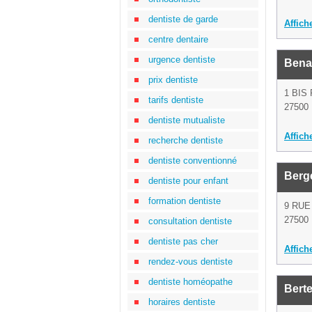
dentiste de garde
Affich
centre dentaire
urgence dentiste
Bena
prix dentiste
1 BIS
tarifs dentiste
27500 
dentiste mutualiste
Affich
recherche dentiste
dentiste conventionné
Berg
dentiste pour enfant
formation dentiste
9 RUE
27500 
consultation dentiste
dentiste pas cher
Affich
rendez-vous dentiste
dentiste homéopathe
Berte
horaires dentiste