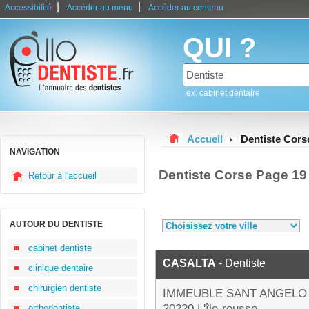
|
|
Accessibilité
Accéder au menu
Accéder au contenu
QUI ?
ex: cabinet dentaire
Accueil
Dentiste Cors
NAVIGATION
Dentiste Corse Page 19
Retour à l'accueil
AUTOUR DU DENTISTE
cabinet dentiste
CASALTA
- Dentiste
clinique dentaire
chirurgien dentiste
IMMEUBLE SANT ANGELO
20220 L'île-rousse
orthodontiste