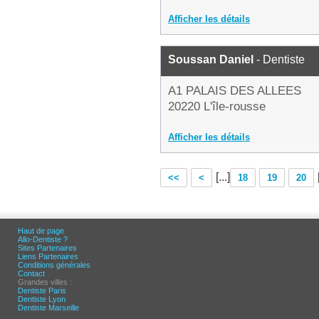
Afficher les détails
Soussan Daniel
- Dentiste
A1 PALAIS DES ALLEES
20220 L'île-rousse
Afficher les détails
[...]
<<
<
18
19
20
Haut de page
Allo-Dentiste ?
Sites Partenaires
Liens Partenaires
Conditions générales
Contact
Grandes villes :
Dentiste Paris
Dentiste Lyon
Dentiste Marseille