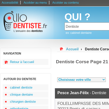
|
|
Accessibilité
Accéder au menu
Accéder au contenu
QUI ?
ex: cabinet dentaire
Accueil
Dentiste Cors
NAVIGATION
Dentiste Corse Page 21
Retour à l'accueil
AUTOUR DU DENTISTE
cabinet dentiste
Pesce Jean-Félix
- Dentiste
clinique dentaire
chirurgien dentiste
FOLELLIIMPASSE DES MI
20213 Penta-di-casinca
orthodontiste