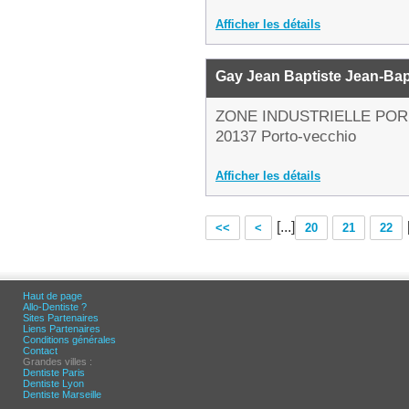
Afficher les détails
Gay Jean Baptiste Jean-Bap
ZONE INDUSTRIELLE POR
20137 Porto-vecchio
Afficher les détails
[...]
<<
<
20
21
22
Haut de page
Allo-Dentiste ?
Sites Partenaires
Liens Partenaires
Conditions générales
Contact
Grandes villes :
Dentiste Paris
Dentiste Lyon
Dentiste Marseille