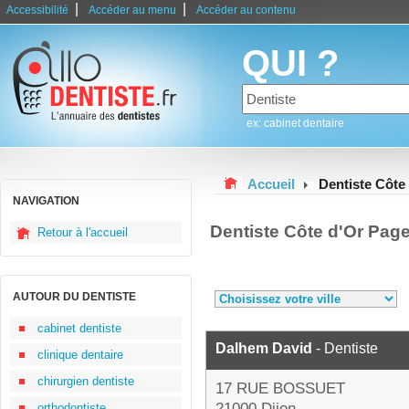
|
|
Accessibilité
Accéder au menu
Accéder au contenu
QUI ?
ex: cabinet dentaire
Accueil
Dentiste Côte
NAVIGATION
Dentiste Côte d'Or Pag
Retour à l'accueil
AUTOUR DU DENTISTE
cabinet dentiste
Dalhem David
- Dentiste
clinique dentaire
chirurgien dentiste
17 RUE BOSSUET
21000 Dijon
orthodontiste